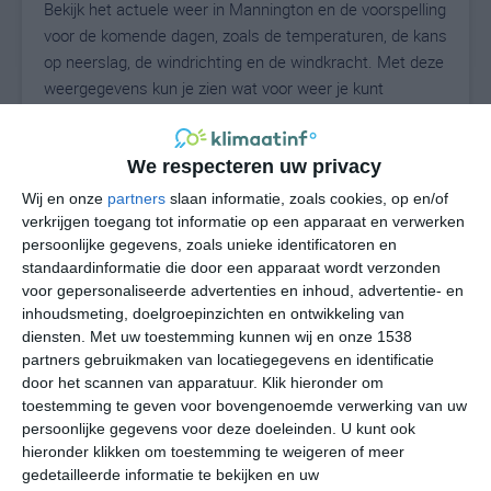
Bekijk het actuele weer in Mannington en de voorspelling
voor de komende dagen, zoals de temperaturen, de kans
op neerslag, de windrichting en de windkracht. Met deze
weergegevens kun je zien wat voor weer je kunt
verwachten in Mannington. Op basis van de
klimaatstatistieken beschrijven we het weer per maand
in Mannington. Dit is geen langetermijnverwachting,
We respecteren uw privacy
maar geeft het gemiddelde weerbeeld voor alle
Wij en onze
partners
slaan informatie, zoals cookies, op en/of
maanden van het jaar. Wil je de uitgebreide
verkrijgen toegang tot informatie op een apparaat en verwerken
weersverwachting voor Mannington zien? Op de pagina
persoonlijke gegevens, zoals unieke identificatoren en
standaardinformatie die door een apparaat wordt verzonden
met extra weerinformatie tonen we de kans op sneeuw,
voor gepersonaliseerde advertenties en inhoud, advertentie- en
de gevoelstemperatuur, de zichtbaarheid, de UV-kracht,
inhoudsmeting, doelgroepinzichten en ontwikkeling van
de luchtdruk en meer goede weerinfo.
diensten.
Met uw toestemming kunnen wij en onze 1538
partners gebruikmaken van locatiegegevens en identificatie
door het scannen van apparatuur. Klik hieronder om
toestemming te geven voor bovengenoemde verwerking van uw
23
N
°C
persoonlijke gegevens voor deze doeleinden. U kunt ook
L
hieronder klikken om toestemming te weigeren of meer
gedetailleerde informatie te bekijken en uw
W