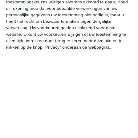
toestemmingskeuzes wijzigen alvorens akkoord te gaan.
Houd
er rekening mee dat voor bepaalde verwerkingen van uw
vr
za
zo
ma
di
persoonlijke gegevens uw toestemming niet nodig is, maar u
heeft het recht om bezwaar te maken tegen dergelijke
verwerking. Uw voorkeuren gelden uitsluitend voor deze
website. U kunt uw voorkeuren wijzigen of uw toestemming te
28°
19°
28°
19°
29°
19°
29°
18°
29°
20°
allen tijde intrekken door terug te keren naar deze site en te
klikken op de knop "Privacy" onderaan de webpagina.
21°C
20°C
20°C
23°C
26°C
27
01:00
04:00
07:00
10:00
13:00
16
01:00
04:00
07:00
10:00
13:00
16
Z 1
ZZO 1
Z 1
ZW 2
WZW 2
ZW
01:00
04:00
07:00
10:00
13:00
16