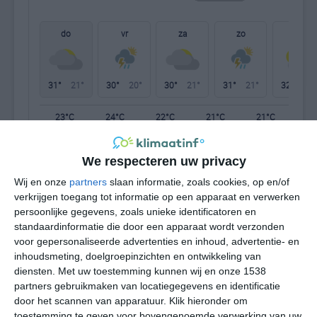
do
vr
za
zo
ma
31°
21°
30°
20°
30°
21°
31°
21°
32°
21°
23°C
24°C
22°C
21°C
21°C
24
We respecteren uw privacy
19:00
22:00
01:00
04:00
07:00
10
Wij en onze
partners
slaan informatie, zoals cookies, op en/of
verkrijgen toegang tot informatie op een apparaat en verwerken
persoonlijke gegevens, zoals unieke identificatoren en
standaardinformatie die door een apparaat wordt verzonden
19:00
22:00
01:00
04:00
07:00
10
voor gepersonaliseerde advertenties en inhoud, advertentie- en
inhoudsmeting, doelgroepinzichten en ontwikkeling van
ZZW 1
ZZO 1
Z 1
ZZW 1
ZZW 1
ZW
diensten.
Met uw toestemming kunnen wij en onze 1538
partners gebruikmaken van locatiegegevens en identificatie
door het scannen van apparatuur. Klik hieronder om
19:00
22:00
01:00
04:00
07:00
10
toestemming te geven voor bovengenoemde verwerking van uw