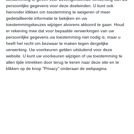
persoonlijke gegevens voor deze doeleinden. U kunt ook
hieronder klikken om toestemming te weigeren of meer
gedetailleerde informatie te bekijken en uw
bekijk de uitgebreide weersverwachting voor Huntington
toestemmingskeuzes wijzigen alvorens akkoord te gaan.
Houd
er rekening mee dat voor bepaalde verwerkingen van uw
persoonlijke gegevens uw toestemming niet nodig is, maar u
Op basis van de langjarige klimaatstatistieken, bepaalde
heeft het recht om bezwaar te maken tegen dergelijke
weerpatronen en specifieke gebeurtenissen kan een
verwerking. Uw voorkeuren gelden uitsluitend voor deze
gemiddeld weerbeeld per maand samengesteld worden.
website. U kunt uw voorkeuren wijzigen of uw toestemming te
allen tijde intrekken door terug te keren naar deze site en te
Het weer in januari
klikken op de knop "Privacy" onderaan de webpagina.
In de maand januari ligt de gemiddelde
maximumtemperatuur in Huntington rond de 5 graden
Celsius. De gemiddelde minimumtemperatuur komt in
januari uit op -6 graden. Het aantal uren dat de zon
zichtbaar is ligt in januari op deze bestemming rond de 4
uur per dag. Binnen de hele maand valt er gedurende
ongeveer 14 dagen neerslag. Als je kijkt naar de
langjarige gemiddeldes dan zorgt dat voor een redelijke