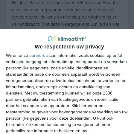
Heights. Bekijk het actuele weer in Hooverson Heights
en de voorspelling voor de komende dagen, zoals de
temperaturen, de kans op neerslag, de windrichting en
de windkracht. Met deze weergegevens kun je zien wat
voor weer je kunt verwachten in Hooverson Heights. Op
basis van de klimaatstatistieken beschrijven we het
weer per maand in Hooverson Heights. Dit is geen
We respecteren uw privacy
langetermijnverwachting, maar geeft het gemiddelde
Wij en onze
partners
slaan informatie, zoals cookies, op en/of
weerbeeld voor alle maanden van het jaar. Wil je de
verkrijgen toegang tot informatie op een apparaat en verwerken
uitgebreide weersverwachting voor Hooverson Heights
persoonlijke gegevens, zoals unieke identificatoren en
zien? Op de pagina met extra weerinformatie tonen we
standaardinformatie die door een apparaat wordt verzonden
voor gepersonaliseerde advertenties en inhoud, advertentie- en
de kans op sneeuw, de gevoelstemperatuur, de
inhoudsmeting, doelgroepinzichten en ontwikkeling van
zichtbaarheid, de UV-kracht, de luchtdruk en meer goede
diensten.
Met uw toestemming kunnen wij en onze 1538
weerinfo.
partners gebruikmaken van locatiegegevens en identificatie
door het scannen van apparatuur. Klik hieronder om
toestemming te geven voor bovengenoemde verwerking van uw
persoonlijke gegevens voor deze doeleinden. U kunt ook
25
N
°C
hieronder klikken om toestemming te weigeren of meer
L
gedetailleerde informatie te bekijken en uw