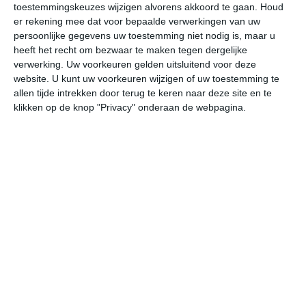
toestemmingskeuzes wijzigen alvorens akkoord te gaan.
Houd
W
er rekening mee dat voor bepaalde verwerkingen van uw
persoonlijke gegevens uw toestemming niet nodig is, maar u
za
zo
ma
di
wo
heeft het recht om bezwaar te maken tegen dergelijke
verwerking. Uw voorkeuren gelden uitsluitend voor deze
website. U kunt uw voorkeuren wijzigen of uw toestemming te
allen tijde intrekken door terug te keren naar deze site en te
28°
21°
29°
20°
29°
19°
30°
19°
28°
20°
klikken op de knop "Privacy" onderaan de webpagina.
22°C
21°C
20°C
22°C
25°C
28
00:00
03:00
06:00
09:00
12:00
15
00:00
03:00
06:00
09:00
12:00
15
ZZW 1
ZZW 2
ZZW 2
ZZW 3
ZW 3
ZW