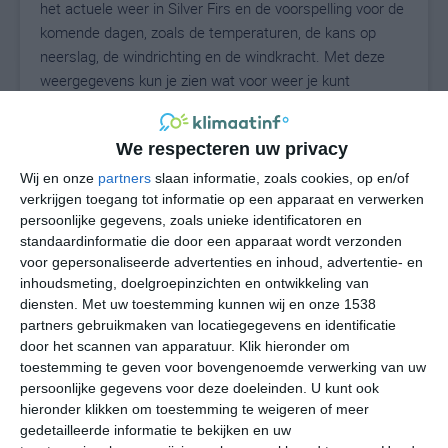
het actuele weer in Silver Firs en de voorspelling voor de
komende dagen, zoals de temperaturen, de kans op
neerslag, de windrichting en de windkracht. Met deze
weergegevens kun je zien wat voor weer je kunt
verwachten in Silver Firs. Op basis van de
klimaatstatistieken beschrijven we het weer per maand
We respecteren uw privacy
in Silver Firs. Dit is geen langetermijnverwachting, maar
geeft het gemiddelde weerbeeld voor alle maanden van
Wij en onze
partners
slaan informatie, zoals cookies, op en/of
het jaar. Wil je de uitgebreide weersverwachting voor
verkrijgen toegang tot informatie op een apparaat en verwerken
persoonlijke gegevens, zoals unieke identificatoren en
Silver Firs zien? Op de pagina met extra weerinformatie
standaardinformatie die door een apparaat wordt verzonden
tonen we de kans op sneeuw, de gevoelstemperatuur,
voor gepersonaliseerde advertenties en inhoud, advertentie- en
de zichtbaarheid, de UV-kracht, de luchtdruk en meer
inhoudsmeting, doelgroepinzichten en ontwikkeling van
goede weerinfo.
diensten.
Met uw toestemming kunnen wij en onze 1538
partners gebruikmaken van locatiegegevens en identificatie
door het scannen van apparatuur. Klik hieronder om
toestemming te geven voor bovengenoemde verwerking van uw
19
N
°C
persoonlijke gegevens voor deze doeleinden. U kunt ook
hieronder klikken om toestemming te weigeren of meer
L
gedetailleerde informatie te bekijken en uw
W