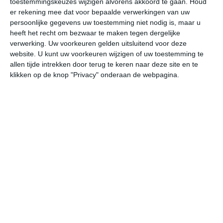
toestemmingskeuzes wijzigen alvorens akkoord te gaan.
Houd
er rekening mee dat voor bepaalde verwerkingen van uw
persoonlijke gegevens uw toestemming niet nodig is, maar u
za
zo
ma
di
wo
heeft het recht om bezwaar te maken tegen dergelijke
verwerking. Uw voorkeuren gelden uitsluitend voor deze
website. U kunt uw voorkeuren wijzigen of uw toestemming te
27°
13°
24°
11°
24°
11°
24°
12°
24°
13°
allen tijde intrekken door terug te keren naar deze site en te
klikken op de knop "Privacy" onderaan de webpagina.
15°C
14°C
16°C
21°C
25°C
26
02:00
05:00
08:00
11:00
14:00
17
02:00
05:00
08:00
11:00
14:00
17
NNO 1
N 1
NNO 1
NW 1
NNW 1
NN
02:00
05:00
08:00
11:00
14:00
17