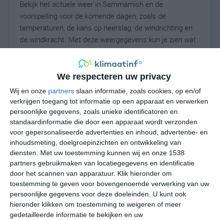
Bekijk het actuele weer in Sammamish en de
voorspelling voor de komende dagen, zoals de
temperaturen, de kans op neerslag, de windrichting en
de windkracht. Met deze weergegevens kun je zien wat
voor weer je kunt verwachten in Sammamish. Op basis
van de klimaatstatistieken beschrijven we het weer per
maand in Sammamish. Dit is geen
We respecteren uw privacy
langetermijnverwachting, maar geeft het gemiddelde
Wij en onze
partners
slaan informatie, zoals cookies, op en/of
weerbeeld voor alle maanden van het jaar. Wil je de
verkrijgen toegang tot informatie op een apparaat en verwerken
uitgebreide weersverwachting voor Sammamish zien?
persoonlijke gegevens, zoals unieke identificatoren en
Op de pagina met extra weerinformatie tonen we de
standaardinformatie die door een apparaat wordt verzonden
voor gepersonaliseerde advertenties en inhoud, advertentie- en
kans op sneeuw, de gevoelstemperatuur, de
inhoudsmeting, doelgroepinzichten en ontwikkeling van
zichtbaarheid, de UV-kracht, de luchtdruk en meer goede
diensten.
Met uw toestemming kunnen wij en onze 1538
weerinfo.
partners gebruikmaken van locatiegegevens en identificatie
door het scannen van apparatuur. Klik hieronder om
toestemming te geven voor bovengenoemde verwerking van uw
persoonlijke gegevens voor deze doeleinden. U kunt ook
21
N
°C
hieronder klikken om toestemming te weigeren of meer
L
gedetailleerde informatie te bekijken en uw