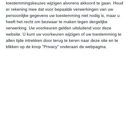
toestemmingskeuzes wijzigen alvorens akkoord te gaan.
Houd
W
er rekening mee dat voor bepaalde verwerkingen van uw
persoonlijke gegevens uw toestemming niet nodig is, maar u
za
zo
ma
di
wo
heeft het recht om bezwaar te maken tegen dergelijke
verwerking. Uw voorkeuren gelden uitsluitend voor deze
website. U kunt uw voorkeuren wijzigen of uw toestemming te
allen tijde intrekken door terug te keren naar deze site en te
28°
15°
26°
12°
26°
12°
26°
13°
26°
14°
klikken op de knop "Privacy" onderaan de webpagina.
15°C
20°C
25°C
28°C
26°C
20
07:00
10:00
13:00
16:00
19:00
22
07:00
10:00
13:00
16:00
19:00
22
OZO 0
NNW 1
NNW 1
NNW 1
N 2
ON