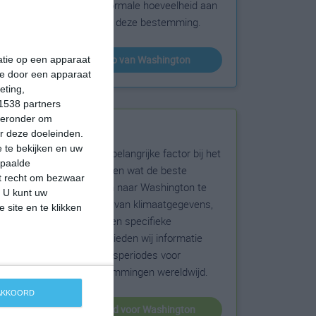
sneeuw en de normale hoeveelheid aan
zonneschijn voor deze bestemming.
klimaatinfo van Washington
matie op een apparaat
ie door een apparaat
eting,
1538 partners
hieronder om
Beste reistijd
r deze doeleinden.
 te bekijken en uw
Het weer is een belangrijke factor bij het
epaalde
reizen. Wil je weten wat de beste
et recht om bezwaar
maanden zijn om naar Washington te
. U kunt uw
reizen? Op basis van klimaatgegevens,
 site en te klikken
weersextremen en specifieke
weerinformatie bieden wij informatie
over de beste reisperiodes voor
duizenden bestemmingen wereldwijd.
 AKKOORD
beste reistijd voor Washington