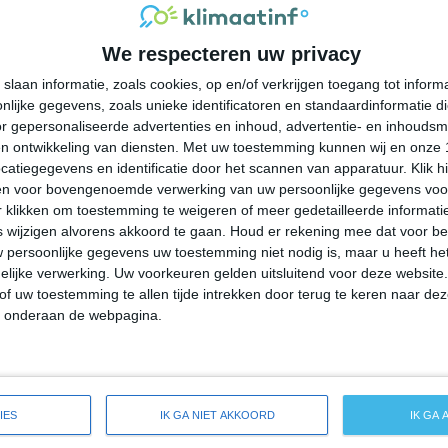
33°
14°
33°
14°
34°
14°
35°
16°
We respecteren uw privacy
37°C
32°C
24°C
19°C
16°C
slaan informatie, zoals cookies, op en/of verkrijgen toegang tot infor
lijke gegevens, zoals unieke identificatoren en standaardinformatie d
17:00
20:00
23:00
02:00
05:00
r gepersonaliseerde advertenties en inhoud, advertentie- en inhoudsm
n ontwikkeling van diensten.
Met uw toestemming kunnen wij en onze 
atiegegevens en identificatie door het scannen van apparatuur. Klik 
en voor bovengenoemde verwerking van uw persoonlijke gegevens voo
17:00
20:00
23:00
02:00
05:00
 klikken om toestemming te weigeren of meer gedetailleerde informatie
wijzigen alvorens akkoord te gaan.
Houd er rekening mee dat voor b
 persoonlijke gegevens uw toestemming niet nodig is, maar u heeft h
NW 2
W 1
W 2
WZW 1
WZW 1
lijke verwerking. Uw voorkeuren gelden uitsluitend voor deze website
of uw toestemming te allen tijde intrekken door terug te keren naar deze
" onderaan de webpagina.
17:00
20:00
23:00
02:00
05:00
reide weersverwachting voor Prosser
IES
IK GA NIET AKKOORD
IK GA