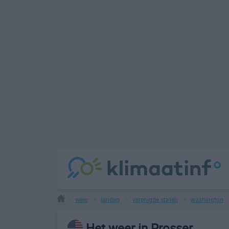
weer
landen
verenigde staten
washington
>
>
>
>
Het weer in Prosser