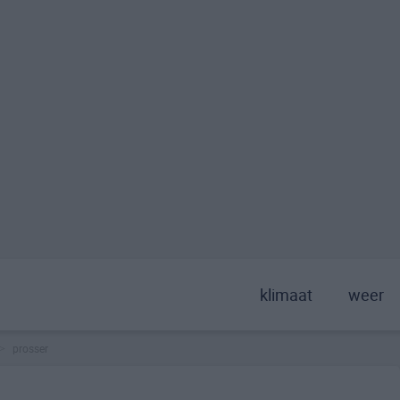
klimaat
weer
prosser
>