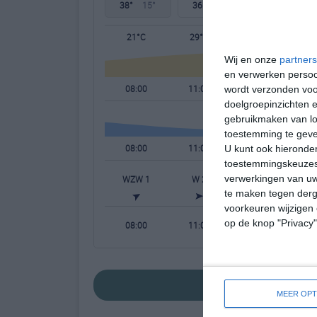
38°
15°
36°
15°
34°
15°
21°C
29°C
35°C
Wij en onze
partners
en verwerken persoon
08:00
11:00
14:00
wordt verzonden voo
doelgroepinzichten e
gebruikmaken van loc
toestemming te gev
08:00
11:00
14:00
U kunt ook hieronder
toestemmingskeuzes 
verwerkingen van uw
WZW 1
W 2
WZW 2
W
te maken tegen derge
voorkeuren wijzigen 
op de knop "Privacy
08:00
11:00
14:00
bekijk de uitgeb
MEER OPT