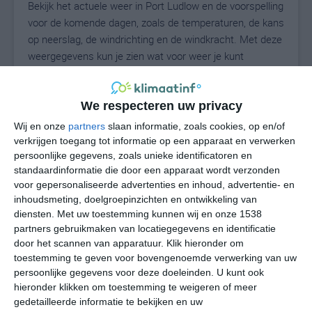
Bekijk het actuele weer in Port Ludlow en de voorspelling
voor de komende dagen, zoals de temperaturen, de kans
op neerslag, de windrichting en de windkracht. Met deze
weergegevens kun je zien wat voor weer je kunt
verwachten in Port Ludlow. Op basis van de
klimaatstatistieken beschrijven we het weer per maand
in Port Ludlow. Dit is geen langetermijnverwachting,
We respecteren uw privacy
maar geeft het gemiddelde weerbeeld voor alle
Wij en onze
partners
slaan informatie, zoals cookies, op en/of
maanden van het jaar. Wil je de uitgebreide
verkrijgen toegang tot informatie op een apparaat en verwerken
weersverwachting voor Port Ludlow zien? Op de pagina
persoonlijke gegevens, zoals unieke identificatoren en
standaardinformatie die door een apparaat wordt verzonden
met extra weerinformatie tonen we de kans op sneeuw,
voor gepersonaliseerde advertenties en inhoud, advertentie- en
de gevoelstemperatuur, de zichtbaarheid, de UV-kracht,
inhoudsmeting, doelgroepinzichten en ontwikkeling van
de luchtdruk en meer goede weerinfo.
diensten.
Met uw toestemming kunnen wij en onze 1538
partners gebruikmaken van locatiegegevens en identificatie
door het scannen van apparatuur. Klik hieronder om
toestemming te geven voor bovengenoemde verwerking van uw
20
N
°C
persoonlijke gegevens voor deze doeleinden. U kunt ook
L
hieronder klikken om toestemming te weigeren of meer
gedetailleerde informatie te bekijken en uw
W