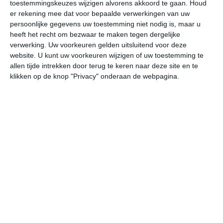
toestemmingskeuzes wijzigen alvorens akkoord te gaan.
Houd
er rekening mee dat voor bepaalde verwerkingen van uw
vr
za
zo
ma
di
persoonlijke gegevens uw toestemming niet nodig is, maar u
heeft het recht om bezwaar te maken tegen dergelijke
verwerking. Uw voorkeuren gelden uitsluitend voor deze
website. U kunt uw voorkeuren wijzigen of uw toestemming te
29°
13°
26°
13°
24°
12°
24°
12°
24°
12°
allen tijde intrekken door terug te keren naar deze site en te
klikken op de knop "Privacy" onderaan de webpagina.
24°C
26°C
24°C
18°C
15°C
14
13:00
16:00
19:00
22:00
01:00
04
13:00
16:00
19:00
22:00
01:00
04
NNO 2
NNW 2
NNW 2
NNO 1
ZZW 0
ZZ
13:00
16:00
19:00
22:00
01:00
04