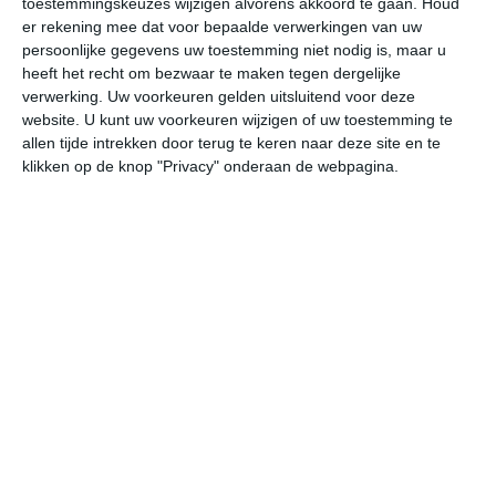
toestemmingskeuzes wijzigen alvorens akkoord te gaan.
Houd
er rekening mee dat voor bepaalde verwerkingen van uw
persoonlijke gegevens uw toestemming niet nodig is, maar u
vr
za
zo
ma
di
heeft het recht om bezwaar te maken tegen dergelijke
verwerking. Uw voorkeuren gelden uitsluitend voor deze
website. U kunt uw voorkeuren wijzigen of uw toestemming te
30°
12°
29°
11°
27°
11°
27°
11°
27°
12°
allen tijde intrekken door terug te keren naar deze site en te
klikken op de knop "Privacy" onderaan de webpagina.
13°C
15°C
22°C
27°C
29°C
25
05:00
08:00
11:00
14:00
17:00
20
05:00
08:00
11:00
14:00
17:00
20
WZW 1
ZW 1
WZW 1
W 2
W 2
W
05:00
08:00
11:00
14:00
17:00
20