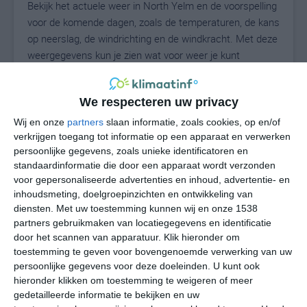
Bekijk het actuele weer in North Yelm en de voorspelling
voor de komende dagen, zoals de temperaturen, de kans
op neerslag, de windrichting en de windkracht. Met deze
weergegevens kun je zien wat voor weer je kunt
verwachten in North Yelm. Op basis van de
klimaatstatistieken beschrijven we het weer per maand
We respecteren uw privacy
in North Yelm. Dit is geen langetermijnverwachting,
maar geeft het gemiddelde weerbeeld voor alle
Wij en onze
partners
slaan informatie, zoals cookies, op en/of
maanden van het jaar. Wil je de uitgebreide
verkrijgen toegang tot informatie op een apparaat en verwerken
persoonlijke gegevens, zoals unieke identificatoren en
weersverwachting voor North Yelm zien? Op de pagina
standaardinformatie die door een apparaat wordt verzonden
met extra weerinformatie tonen we de kans op sneeuw,
voor gepersonaliseerde advertenties en inhoud, advertentie- en
de gevoelstemperatuur, de zichtbaarheid, de UV-kracht,
inhoudsmeting, doelgroepinzichten en ontwikkeling van
de luchtdruk en meer goede weerinfo.
diensten.
Met uw toestemming kunnen wij en onze 1538
partners gebruikmaken van locatiegegevens en identificatie
door het scannen van apparatuur. Klik hieronder om
toestemming te geven voor bovengenoemde verwerking van uw
20
N
°C
persoonlijke gegevens voor deze doeleinden. U kunt ook
hieronder klikken om toestemming te weigeren of meer
L
gedetailleerde informatie te bekijken en uw
W