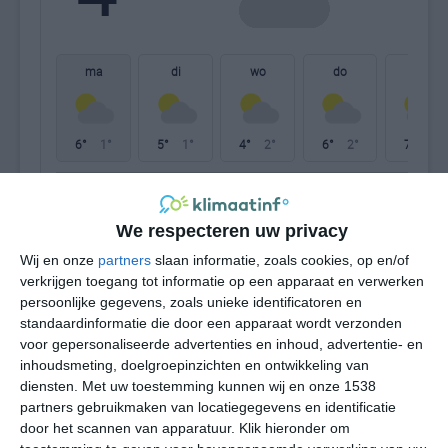
W
ma
di
wo
do
vr
6°
1°
5°
1°
4°
2°
6°
2°
7°
3°
5°C
5°C
4°C
3°C
3°C
3
We respecteren uw privacy
Wij en onze
partners
slaan informatie, zoals cookies, op en/of
14:00
17:00
20:00
23:00
02:00
05
verkrijgen toegang tot informatie op een apparaat en verwerken
persoonlijke gegevens, zoals unieke identificatoren en
standaardinformatie die door een apparaat wordt verzonden
voor gepersonaliseerde advertenties en inhoud, advertentie- en
14:00
17:00
20:00
23:00
02:00
05
inhoudsmeting, doelgroepinzichten en ontwikkeling van
diensten.
Met uw toestemming kunnen wij en onze 1538
W 3
W 3
W 3
W 2
W 2
W
partners gebruikmaken van locatiegegevens en identificatie
door het scannen van apparatuur. Klik hieronder om