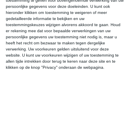
toestemming te geven voor bovengenoemde verwerking van uw
14:00
17:00
20:00
23:00
02:00
05
persoonlijke gegevens voor deze doeleinden. U kunt ook
hieronder klikken om toestemming te weigeren of meer
gedetailleerde informatie te bekijken en uw
toestemmingskeuzes wijzigen alvorens akkoord te gaan.
Houd
bekijk de uitgebreide weersverwachting voor Mount
er rekening mee dat voor bepaalde verwerkingen van uw
Rainier
persoonlijke gegevens uw toestemming niet nodig is, maar u
heeft het recht om bezwaar te maken tegen dergelijke
verwerking. Uw voorkeuren gelden uitsluitend voor deze
Op basis van de langjarige klimaatstatistieken, bepaalde
website. U kunt uw voorkeuren wijzigen of uw toestemming te
weerpatronen en specifieke gebeurtenissen kan een
allen tijde intrekken door terug te keren naar deze site en te
gemiddeld weerbeeld per maand samengesteld worden.
klikken op de knop "Privacy" onderaan de webpagina.
Het weer in januari
In de maand januari ligt de gemiddelde
maximumtemperatuur in Mount Rainier rond de -14
graden Celsius. De gemiddelde minimumtemperatuur
komt in januari uit op -20 graden. Het aantal uren dat de
zon zichtbaar is ligt in januari op deze bestemming rond
de 1 uur per dag. Binnen de hele maand valt er