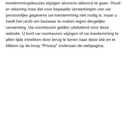
toestemmingskeuzes wijzigen alvorens akkoord te gaan.
Houd
W
er rekening mee dat voor bepaalde verwerkingen van uw
persoonlijke gegevens uw toestemming niet nodig is, maar u
undefined
ma
di
wo
do
heeft het recht om bezwaar te maken tegen dergelijke
verwerking. Uw voorkeuren gelden uitsluitend voor deze
website. U kunt uw voorkeuren wijzigen of uw toestemming te
allen tijde intrekken door terug te keren naar deze site en te
29°
12°
29°
12°
29°
13°
29°
13°
28°
13°
klikken op de knop "Privacy" onderaan de webpagina.
15°C
13°C
19°C
25°C
29°C
28
03:00
06:00
09:00
12:00
15:00
18
03:00
06:00
09:00
12:00
15:00
18
ZZO 2
Z 2
Z 3
ZW 3
WZW 3
WZ