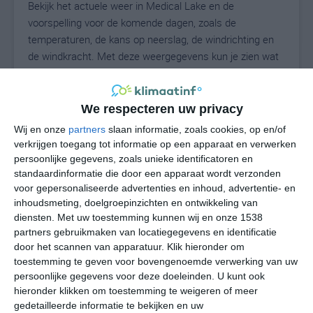
Bekijk het actuele weer in Medical Lake en de
voorspelling voor de komende dagen, zoals de
temperaturen, de kans op neerslag, de windrichting en
de windkracht. Met deze weergegevens kun je zien wat
voor weer je kunt verwachten in Medical Lake. Op basis
van de klimaatstatistieken beschrijven we het weer per
maand in Medical Lake. Dit is geen
We respecteren uw privacy
langetermijnverwachting, maar geeft het gemiddelde
Wij en onze
partners
slaan informatie, zoals cookies, op en/of
weerbeeld voor alle maanden van het jaar. Wil je de
verkrijgen toegang tot informatie op een apparaat en verwerken
uitgebreide weersverwachting voor Medical Lake zien?
persoonlijke gegevens, zoals unieke identificatoren en
Op de pagina met extra weerinformatie tonen we de
standaardinformatie die door een apparaat wordt verzonden
voor gepersonaliseerde advertenties en inhoud, advertentie- en
kans op sneeuw, de gevoelstemperatuur, de
inhoudsmeting, doelgroepinzichten en ontwikkeling van
zichtbaarheid, de UV-kracht, de luchtdruk en meer goede
diensten.
Met uw toestemming kunnen wij en onze 1538
weerinfo.
partners gebruikmaken van locatiegegevens en identificatie
door het scannen van apparatuur. Klik hieronder om
toestemming te geven voor bovengenoemde verwerking van uw
persoonlijke gegevens voor deze doeleinden. U kunt ook
21
N
°C
hieronder klikken om toestemming te weigeren of meer
L
gedetailleerde informatie te bekijken en uw