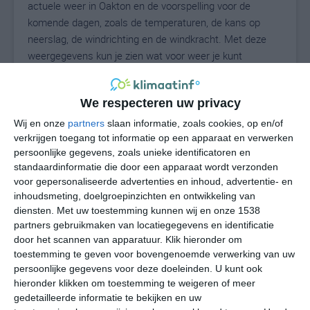
actuele weer in Oakton en de voorspelling voor de
komende dagen, zoals de temperaturen, de kans op
neerslag, de windrichting en de windkracht. Met deze
weergegevens kun je zien wat voor weer je kunt
verwachten in Oakton. Op basis van de
klimaatstatistieken beschrijven we het weer per maand
We respecteren uw privacy
in Oakton. Dit is geen langetermijnverwachting, maar
geeft het gemiddelde weerbeeld voor alle maanden van
Wij en onze
partners
slaan informatie, zoals cookies, op en/of
het jaar. Wil je de uitgebreide weersverwachting voor
verkrijgen toegang tot informatie op een apparaat en verwerken
persoonlijke gegevens, zoals unieke identificatoren en
Oakton zien? Op de pagina met extra weerinformatie
standaardinformatie die door een apparaat wordt verzonden
tonen we de kans op sneeuw, de gevoelstemperatuur,
voor gepersonaliseerde advertenties en inhoud, advertentie- en
de zichtbaarheid, de UV-kracht, de luchtdruk en meer
inhoudsmeting, doelgroepinzichten en ontwikkeling van
goede weerinfo.
diensten.
Met uw toestemming kunnen wij en onze 1538
partners gebruikmaken van locatiegegevens en identificatie
door het scannen van apparatuur. Klik hieronder om
toestemming te geven voor bovengenoemde verwerking van uw
28
N
°C
persoonlijke gegevens voor deze doeleinden. U kunt ook
hieronder klikken om toestemming te weigeren of meer
L
gedetailleerde informatie te bekijken en uw
W