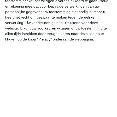
toestemmingskeuzes wijzigen alvorens akkoord te gaan.
Houd
er rekening mee dat voor bepaalde verwerkingen van uw
persoonlijke gegevens uw toestemming niet nodig is, maar u
do
vr
za
zo
ma
heeft het recht om bezwaar te maken tegen dergelijke
verwerking. Uw voorkeuren gelden uitsluitend voor deze
website. U kunt uw voorkeuren wijzigen of uw toestemming te
32°
23°
32°
22°
32°
22°
32°
22°
33°
22°
allen tijde intrekken door terug te keren naar deze site en te
klikken op de knop "Privacy" onderaan de webpagina.
24°C
25°C
24°C
23°C
23°C
27
19:00
22:00
01:00
04:00
07:00
10
19:00
22:00
01:00
04:00
07:00
10
W 2
ZW 2
ZW 1
ZW 1
WZW 1
ZW
19:00
22:00
01:00
04:00
07:00
10