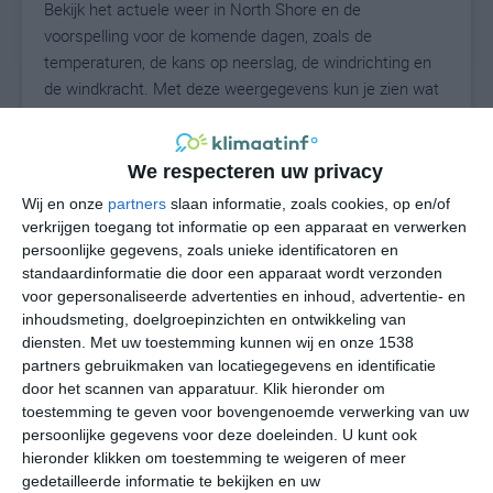
Bekijk het actuele weer in North Shore en de
voorspelling voor de komende dagen, zoals de
temperaturen, de kans op neerslag, de windrichting en
de windkracht. Met deze weergegevens kun je zien wat
voor weer je kunt verwachten in North Shore. Op basis
van de klimaatstatistieken beschrijven we het weer per
maand in North Shore. Dit is geen
We respecteren uw privacy
langetermijnverwachting, maar geeft het gemiddelde
Wij en onze
partners
slaan informatie, zoals cookies, op en/of
weerbeeld voor alle maanden van het jaar. Wil je de
verkrijgen toegang tot informatie op een apparaat en verwerken
uitgebreide weersverwachting voor North Shore zien?
persoonlijke gegevens, zoals unieke identificatoren en
Op de pagina met extra weerinformatie tonen we de
standaardinformatie die door een apparaat wordt verzonden
voor gepersonaliseerde advertenties en inhoud, advertentie- en
kans op sneeuw, de gevoelstemperatuur, de
inhoudsmeting, doelgroepinzichten en ontwikkeling van
zichtbaarheid, de UV-kracht, de luchtdruk en meer goede
diensten.
Met uw toestemming kunnen wij en onze 1538
weerinfo.
partners gebruikmaken van locatiegegevens en identificatie
door het scannen van apparatuur. Klik hieronder om
toestemming te geven voor bovengenoemde verwerking van uw
persoonlijke gegevens voor deze doeleinden. U kunt ook
25
N
°C
hieronder klikken om toestemming te weigeren of meer
L
gedetailleerde informatie te bekijken en uw