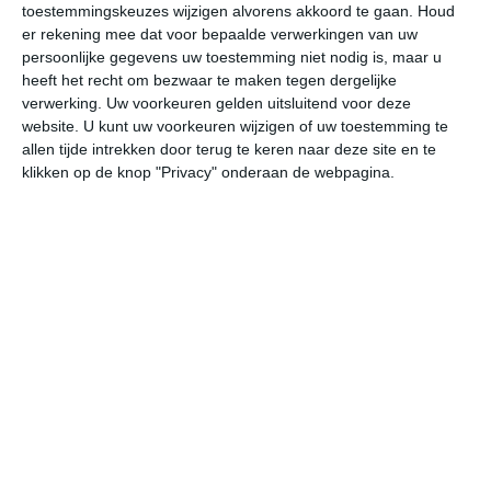
toestemmingskeuzes wijzigen alvorens akkoord te gaan.
Houd
W
er rekening mee dat voor bepaalde verwerkingen van uw
persoonlijke gegevens uw toestemming niet nodig is, maar u
vr
za
zo
ma
di
heeft het recht om bezwaar te maken tegen dergelijke
verwerking. Uw voorkeuren gelden uitsluitend voor deze
website. U kunt uw voorkeuren wijzigen of uw toestemming te
allen tijde intrekken door terug te keren naar deze site en te
31°
21°
31°
21°
32°
21°
33°
21°
33°
22°
klikken op de knop "Privacy" onderaan de webpagina.
22°C
21°C
24°C
28°C
30°C
29
03:00
06:00
09:00
12:00
15:00
18
03:00
06:00
09:00
12:00
15:00
18
ZW 1
ZZW 1
ZW 2
ZW 3
ZW 3
ZW