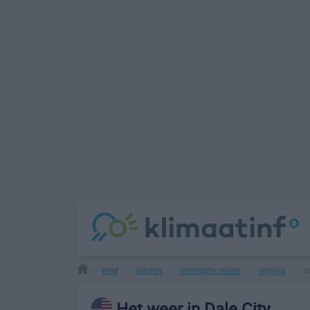
weer
landen
verenigde staten
virginia
da
>
>
>
>
>
Het weer in Dale City