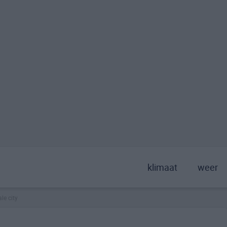
klimaat
weer
le city