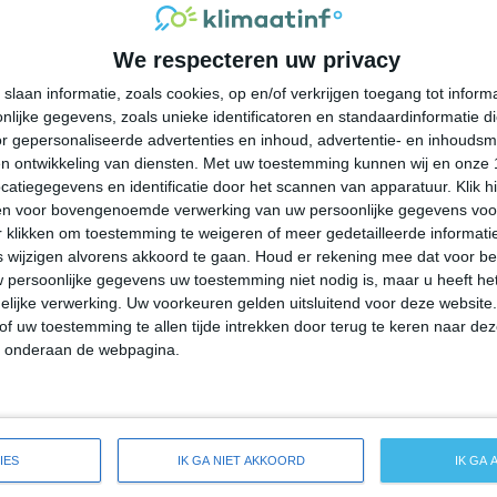
34°
22°
34°
23°
32°
22°
25°
19°
We respecteren uw privacy
28°C
32°C
33°C
29°C
25°C
slaan informatie, zoals cookies, op en/of verkrijgen toegang tot infor
lijke gegevens, zoals unieke identificatoren en standaardinformatie d
10:00
13:00
16:00
19:00
22:00
r gepersonaliseerde advertenties en inhoud, advertentie- en inhoudsm
n ontwikkeling van diensten.
Met uw toestemming kunnen wij en onze 
atiegegevens en identificatie door het scannen van apparatuur. Klik 
en voor bovengenoemde verwerking van uw persoonlijke gegevens voo
10:00
13:00
16:00
19:00
22:00
 klikken om toestemming te weigeren of meer gedetailleerde informatie
wijzigen alvorens akkoord te gaan.
Houd er rekening mee dat voor b
 persoonlijke gegevens uw toestemming niet nodig is, maar u heeft h
ZZW 2
ZZW 3
ZZW 3
WZW 2
WZW 2
lijke verwerking. Uw voorkeuren gelden uitsluitend voor deze website
of uw toestemming te allen tijde intrekken door terug te keren naar deze
" onderaan de webpagina.
10:00
13:00
16:00
19:00
22:00
eide weersverwachting voor Dale City
IES
IK GA NIET AKKOORD
IK GA