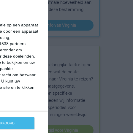
sneeuw en de normale hoeveelheid aan
zonneschijn voor deze bestemming.
klimaatinfo van Virginia
matie op een apparaat
ie door een apparaat
eting,
1538 partners
hieronder om
Beste reistijd
r deze doeleinden.
 te bekijken en uw
Het weer is een belangrijke factor bij het
epaalde
reizen. Wil je weten wat de beste
et recht om bezwaar
maanden zijn om naar Virginia te reizen?
. U kunt uw
Op basis van klimaatgegevens,
 site en te klikken
weersextremen en specifieke
weerinformatie bieden wij informatie
over de beste reisperiodes voor
duizenden bestemmingen wereldwijd.
 AKKOORD
beste reistijd voor Virginia