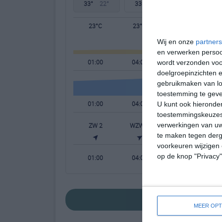
33°
22°
33°
23°
33°
22°
23°C
23°C
23°C
Wij en onze
partners
en verwerken persoon
01:00
04:00
07:00
wordt verzonden voo
doelgroepinzichten e
gebruikmaken van loc
toestemming te gev
01:00
04:00
07:00
U kunt ook hieronder
toestemmingskeuzes 
verwerkingen van uw
ZW 2
WZW 1
ZW 1
te maken tegen derge
voorkeuren wijzigen 
op de knop "Privacy
01:00
04:00
07:00
bekijk de uitgebr
MEER OPT