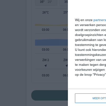
35°
25°
35°
25°
34°
24°
26°C
25°C
28°C
Wij en onze
partners
en verwerken persoon
03:00
06:00
09:00
wordt verzonden voo
doelgroepinzichten e
gebruikmaken van loc
toestemming te gev
03:00
06:00
09:00
U kunt ook hieronder
toestemmingskeuzes 
verwerkingen van uw
ZW 2
ZW 2
WZW 2
W
te maken tegen derge
voorkeuren wijzigen 
op de knop "Privacy
03:00
06:00
09:00
bekijk de uitgebre
MEER OPT