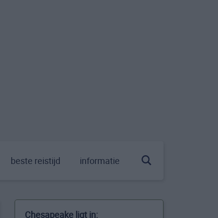
beste reistijd
informatie
Chesapeake ligt in: