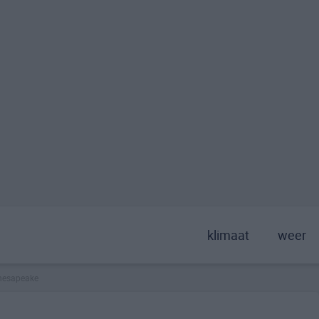
klimaat
weer
hesapeake