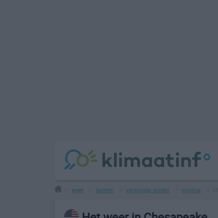
weer
landen
verenigde staten
virginia
c
>
>
>
>
>
Het weer in Chesapeake