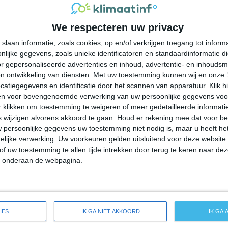
35°
24°
32°
24°
28°
23°
31°
22°
We respecteren uw privacy
32°C
34°C
33°C
29°C
28°C
slaan informatie, zoals cookies, op en/of verkrijgen toegang tot infor
lijke gegevens, zoals unieke identificatoren en standaardinformatie d
12:00
15:00
18:00
21:00
00:00
r gepersonaliseerde advertenties en inhoud, advertentie- en inhoudsm
n ontwikkeling van diensten.
Met uw toestemming kunnen wij en onze 
atiegegevens en identificatie door het scannen van apparatuur. Klik 
en voor bovengenoemde verwerking van uw persoonlijke gegevens voo
12:00
15:00
18:00
21:00
00:00
 klikken om toestemming te weigeren of meer gedetailleerde informatie
wijzigen alvorens akkoord te gaan.
Houd er rekening mee dat voor b
 persoonlijke gegevens uw toestemming niet nodig is, maar u heeft h
ZW 3
WZW 3
ZW 3
ZZW 2
ZW 2
lijke verwerking. Uw voorkeuren gelden uitsluitend voor deze website
of uw toestemming te allen tijde intrekken door terug te keren naar deze
" onderaan de webpagina.
12:00
15:00
18:00
21:00
00:00
ide weersverwachting voor Chesapeake
IES
IK GA NIET AKKOORD
IK GA