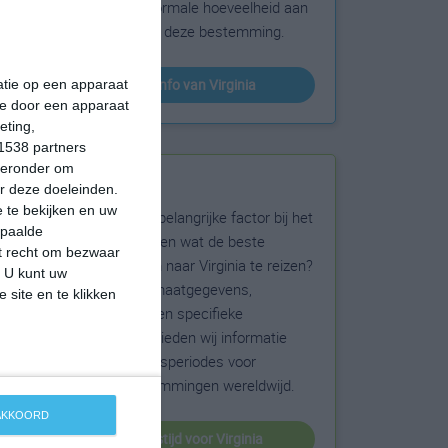
sneeuw en de normale hoeveelheid aan
zonneschijn voor deze bestemming.
klimaatinfo van Virginia
matie op een apparaat
ie door een apparaat
eting,
1538 partners
hieronder om
Beste reistijd
r deze doeleinden.
 te bekijken en uw
Het weer is een belangrijke factor bij het
epaalde
reizen. Wil je weten wat de beste
et recht om bezwaar
maanden zijn om naar Virginia te reizen?
. U kunt uw
Op basis van klimaatgegevens,
 site en te klikken
weersextremen en specifieke
weerinformatie bieden wij informatie
over de beste reisperiodes voor
duizenden bestemmingen wereldwijd.
 AKKOORD
beste reistijd voor Virginia