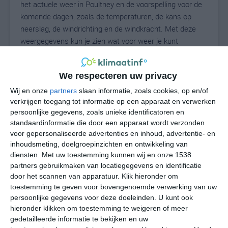
het actuele weer in Poultney en de voorspelling voor de
komende dagen, zoals de temperaturen, de kans op
neerslag, de windrichting en de windkracht. Met deze
weergegevens kun je zien wat voor weer je kunt
verwachten in Poultney. Op basis van de
klimaatstatistieken beschrijven we het weer per maand
We respecteren uw privacy
in Poultney. Dit is geen langetermijnverwachting, maar
geeft het gemiddelde weerbeeld voor alle maanden van
Wij en onze
partners
slaan informatie, zoals cookies, op en/of
het jaar. Wil je de uitgebreide weersverwachting voor
verkrijgen toegang tot informatie op een apparaat en verwerken
persoonlijke gegevens, zoals unieke identificatoren en
Poultney zien? Op de pagina met extra weerinformatie
standaardinformatie die door een apparaat wordt verzonden
tonen we de kans op sneeuw, de gevoelstemperatuur,
voor gepersonaliseerde advertenties en inhoud, advertentie- en
de zichtbaarheid, de UV-kracht, de luchtdruk en meer
inhoudsmeting, doelgroepinzichten en ontwikkeling van
goede weerinfo.
diensten.
Met uw toestemming kunnen wij en onze 1538
partners gebruikmaken van locatiegegevens en identificatie
door het scannen van apparatuur. Klik hieronder om
toestemming te geven voor bovengenoemde verwerking van uw
23
N
°C
persoonlijke gegevens voor deze doeleinden. U kunt ook
hieronder klikken om toestemming te weigeren of meer
L
gedetailleerde informatie te bekijken en uw
W