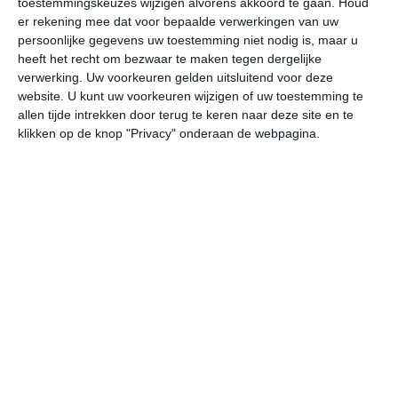
toestemmingskeuzes wijzigen alvorens akkoord te gaan.
Houd
er rekening mee dat voor bepaalde verwerkingen van uw
persoonlijke gegevens uw toestemming niet nodig is, maar u
wo
do
vr
za
zo
heeft het recht om bezwaar te maken tegen dergelijke
verwerking. Uw voorkeuren gelden uitsluitend voor deze
website. U kunt uw voorkeuren wijzigen of uw toestemming te
27°
15°
29°
18°
28°
20°
27°
20°
27°
18°
allen tijde intrekken door terug te keren naar deze site en te
klikken op de knop "Privacy" onderaan de webpagina.
23°C
21°C
20°C
19°C
21°C
25
20:00
23:00
02:00
05:00
08:00
11
20:00
23:00
02:00
05:00
08:00
11
Z 1
ZZO 1
Z 2
ZZO 1
Z 1
ZZ
20:00
23:00
02:00
05:00
08:00
11