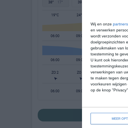
38°
17°
39°
19°
38°
20°
19°C
24°C
32°C
Wij en onze
partners
en verwerken persoon
06:00
09:00
12:00
wordt verzonden voo
doelgroepinzichten e
gebruikmaken van loc
toestemming te gev
06:00
09:00
12:00
U kunt ook hieronder
toestemmingskeuzes 
verwerkingen van uw
ZO 2
ZO 1
WNW 1
te maken tegen derge
voorkeuren wijzigen 
op de knop "Privacy
06:00
09:00
12:00
bekijk de uitgebrei
MEER OPT