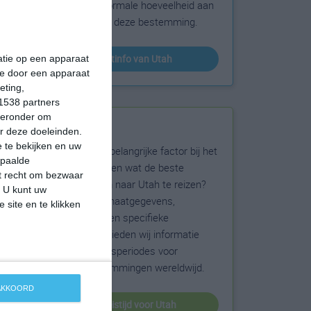
sneeuw en de normale hoeveelheid aan
zonneschijn voor deze bestemming.
klimaatinfo van Utah
matie op een apparaat
ie door een apparaat
eting,
1538 partners
hieronder om
Beste reistijd
r deze doeleinden.
 te bekijken en uw
Het weer is een belangrijke factor bij het
epaalde
reizen. Wil je weten wat de beste
et recht om bezwaar
maanden zijn om naar Utah te reizen?
. U kunt uw
Op basis van klimaatgegevens,
 site en te klikken
weersextremen en specifieke
weerinformatie bieden wij informatie
over de beste reisperiodes voor
duizenden bestemmingen wereldwijd.
 AKKOORD
beste reistijd voor Utah