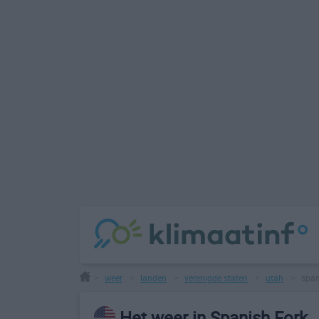
weer
landen
verenigde staten
utah
span
>
>
>
>
>
Het weer in Spanish Fork