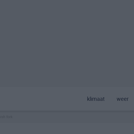
klimaat
weer
ish fork