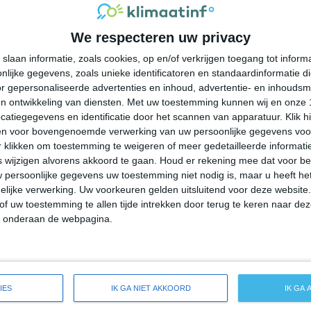
37°
22°
36°
20°
33°
20°
33°
22°
We respecteren uw privacy
37°C
37°C
28°C
25°C
21°C
slaan informatie, zoals cookies, op en/of verkrijgen toegang tot infor
lijke gegevens, zoals unieke identificatoren en standaardinformatie d
15:00
18:00
21:00
00:00
03:00
r gepersonaliseerde advertenties en inhoud, advertentie- en inhoudsm
n ontwikkeling van diensten.
Met uw toestemming kunnen wij en onze 
atiegegevens en identificatie door het scannen van apparatuur. Klik 
en voor bovengenoemde verwerking van uw persoonlijke gegevens voo
15:00
18:00
21:00
00:00
03:00
 klikken om toestemming te weigeren of meer gedetailleerde informatie
wijzigen alvorens akkoord te gaan.
Houd er rekening mee dat voor b
 persoonlijke gegevens uw toestemming niet nodig is, maar u heeft h
NW 2
NW 2
OZO 2
OZO 2
ZO 2
lijke verwerking. Uw voorkeuren gelden uitsluitend voor deze website
of uw toestemming te allen tijde intrekken door terug te keren naar deze
" onderaan de webpagina.
15:00
18:00
21:00
00:00
03:00
de weersverwachting voor Spanish Fork
IES
IK GA NIET AKKOORD
IK GA