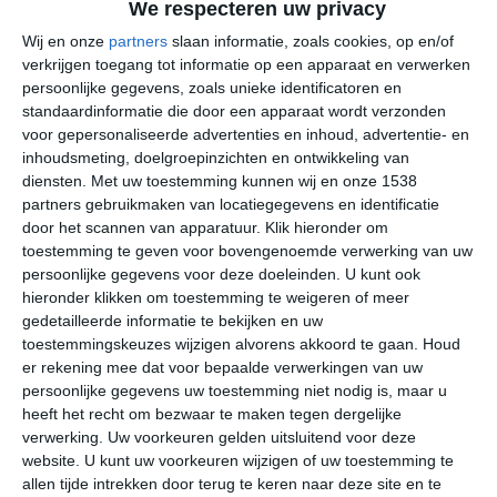
We respecteren uw privacy
Scenic Byway 12 is de bekendste van deze routes.
Wij en onze
partners
slaan informatie, zoals cookies, op en/of
verkrijgen toegang tot informatie op een apparaat en verwerken
Het gevarieerde semi-aride tot aride landschap van Utah
persoonlijke gegevens, zoals unieke identificatoren en
kent een vrij grote variatie in klimaatsoorten. Een groot
standaardinformatie die door een apparaat wordt verzonden
deel van Utah is redelijk droog, kent koele winters en
voor gepersonaliseerde advertenties en inhoud, advertentie- en
warme zomers. Vanwege de vrij lage relatieve
inhoudsmeting, doelgroepinzichten en ontwikkeling van
luchtvochtigheid wordt warmte beter verdragen dan op
diensten.
Met uw toestemming kunnen wij en onze 1538
veel andere plekken. De gevoelstemperatuur ligt in de
partners gebruikmaken van locatiegegevens en identificatie
door het scannen van apparatuur. Klik hieronder om
zomer zelden veel hoger dan de daadwerkelijke
toestemming te geven voor bovengenoemde verwerking van uw
temperatuur. Dat maakt de zomerhitte beter draagbaar.
persoonlijke gegevens voor deze doeleinden. U kunt ook
hieronder klikken om toestemming te weigeren of meer
Beste maanden voor Utah
gedetailleerde informatie te bekijken en uw
toestemmingskeuzes wijzigen alvorens akkoord te gaan.
Houd
De beste reistijd voor een rondreis door Utah is van
juni
er rekening mee dat voor bepaalde verwerkingen van uw
tot en met september
. Dit is de warmste periode en
persoonlijke gegevens uw toestemming niet nodig is, maar u
tevens het seizoen met de meeste zonneschijn en de
heeft het recht om bezwaar te maken tegen dergelijke
minste neerslag. De maanden juli en augustus kunnen
verwerking. Uw voorkeuren gelden uitsluitend voor deze
erg warm zijn in de woestijngebieden en canyons. Wie
website. U kunt uw voorkeuren wijzigen of uw toestemming te
(lange) wandelingen wil maken die moet ruimschoots
allen tijde intrekken door terug te keren naar deze site en te