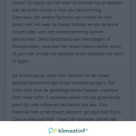
reizen? Op basis van het weer en klimaat kun je bepalen
wat de beste reistijd is voor een bestemming.
Daarnaast zijn andere factoren van invloed die niet
direct met het weer te maken hebben en die de beste
reisperiodes voor een reisbestemming kunnen
beïnvloeden. Denk bijvoorbeeld aan feestdagen of
feestperiodes, waardoor het reizen interessanter wordt
of juist niet, omdat het dagelijks leven daardoor stil komt
te liggen.
De Amerikaanse staat Utah behoort tot de meest
geliefde bestemmingen onder Amerika-gangers. Dat
komt door door de geweldige landschappen, waardoor
Utah maar liefst 5 nationale parken telt die gezamenlijk
goed zijn voor miljoenen bezoekers per jaar. Zion
National Park is het drukst bezocht, gevolgd door Bryce
Canyon National Park. Naast de nationale parken telt
Utah een aantal zogenaamde State Parks en lopen er
diverse geweldige autoroutes door bet landschap.