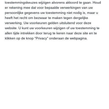
toestemmingskeuzes wijzigen alvorens akkoord te gaan.
Houd
W
er rekening mee dat voor bepaalde verwerkingen van uw
persoonlijke gegevens uw toestemming niet nodig is, maar u
vr
za
zo
ma
di
heeft het recht om bezwaar te maken tegen dergelijke
verwerking. Uw voorkeuren gelden uitsluitend voor deze
website. U kunt uw voorkeuren wijzigen of uw toestemming te
allen tijde intrekken door terug te keren naar deze site en te
36°
18°
37°
13°
36°
16°
35°
16°
34°
15°
klikken op de knop "Privacy" onderaan de webpagina.
20°C
16°C
15°C
21°C
32°C
36
00:00
03:00
06:00
09:00
12:00
15
00:00
03:00
06:00
09:00
12:00
15
ZO 1
O 1
O 1
OZO 1
W 2
W