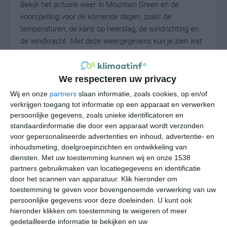
Bekijk het actuele weer in Mountain Green en de
voorspelling voor de komende dagen, zoals de
temperaturen, de kans op neerslag, de windrichting en
de windkracht. Met deze weergegevens kun je zien wat
voor weer je kunt verwachten in Mountain Green. Op
basis van de klimaatstatistieken beschrijven we het
weer per maand in Mountain Green. Dit is geen
We respecteren uw privacy
langetermijnverwachting, maar geeft het gemiddelde
Wij en onze
partners
slaan informatie, zoals cookies, op en/of
weerbeeld voor alle maanden van het jaar. Wil je de
verkrijgen toegang tot informatie op een apparaat en verwerken
uitgebreide weersverwachting voor Mountain Green
persoonlijke gegevens, zoals unieke identificatoren en
zien? Op de pagina met extra weerinformatie tonen we
standaardinformatie die door een apparaat wordt verzonden
voor gepersonaliseerde advertenties en inhoud, advertentie- en
de kans op sneeuw, de gevoelstemperatuur, de
inhoudsmeting, doelgroepinzichten en ontwikkeling van
zichtbaarheid, de UV-kracht, de luchtdruk en meer goede
diensten.
Met uw toestemming kunnen wij en onze 1538
weerinfo.
partners gebruikmaken van locatiegegevens en identificatie
door het scannen van apparatuur. Klik hieronder om
toestemming te geven voor bovengenoemde verwerking van uw
persoonlijke gegevens voor deze doeleinden. U kunt ook
29
N
°C
hieronder klikken om toestemming te weigeren of meer
L
gedetailleerde informatie te bekijken en uw