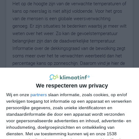
Het op de hoogte zijn van de verwachte temperaturen of
kans op neerslag is niet altijd voldoende. Voor het gros
van de mensen is een globale weersverwachting
genoeg. Er zijn situaties te bedenken waarbij je meer wilt
weten over het weer. Zo kan de gevoelstemperatuur
belangrijker zijn dan de daadwerkelijke temperatuur.
Informatie over de dekkingsgraad van de bewolking zegt
soms meer over het te verwachten weerbeeld dan het
percentage kans op zonneschijn. Daarom vind je hier de
uitgebreide weersvoorspelling voor Manti.
We respecteren uw privacy
25
Wij en onze
partners
slaan informatie, zoals cookies, op en/of
N
°C
verkrijgen toegang tot informatie op een apparaat en verwerken
L
persoonlijke gegevens, zoals unieke identificatoren en
standaardinformatie die door een apparaat wordt verzonden
W
voor gepersonaliseerde advertenties en inhoud, advertentie- en
inhoudsmeting, doelgroepinzichten en ontwikkeling van
undefined
ma
di
wo
do
diensten.
Met uw toestemming kunnen wij en onze 1538