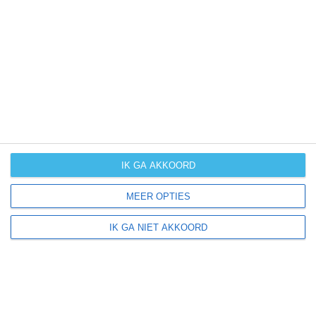
UV-index
UV 0
Manti ligt in:
Amerika
Noord-Amerika
Verenigde Staten van Amerika
IK GA AKKOORD
Utah
MEER OPTIES
IK GA NIET AKKOORD
Klimaatinfo van Utah
Het actuele weer en de weersvoorspelling voor de
komende dagen of weken zeggen niets over hoe het
weer in andere maanden kan zijn. Wil je een indicatie
hebben van hoe het weer gemiddeld is in Utah?