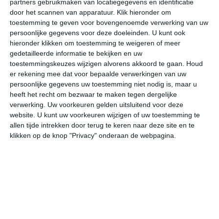
partners gebruikmaken van locatiegegevens en identificatie
door het scannen van apparatuur. Klik hieronder om
toestemming te geven voor bovengenoemde verwerking van uw
33°
19°
33°
17°
32°
17°
28°
16°
26°
13°
persoonlijke gegevens voor deze doeleinden. U kunt ook
hieronder klikken om toestemming te weigeren of meer
20°C
21°C
29°C
32°C
31°C
25
gedetailleerde informatie te bekijken en uw
toestemmingskeuzes wijzigen alvorens akkoord te gaan.
Houd
er rekening mee dat voor bepaalde verwerkingen van uw
06:00
09:00
12:00
15:00
18:00
21
persoonlijke gegevens uw toestemming niet nodig is, maar u
heeft het recht om bezwaar te maken tegen dergelijke
verwerking. Uw voorkeuren gelden uitsluitend voor deze
website. U kunt uw voorkeuren wijzigen of uw toestemming te
06:00
09:00
12:00
15:00
18:00
21
allen tijde intrekken door terug te keren naar deze site en te
klikken op de knop "Privacy" onderaan de webpagina.
ZO 1
ZW 1
ZW 2
W 3
WZW 2
ZO
06:00
09:00
12:00
15:00
18:00
21