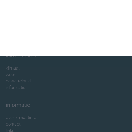
klimaatinfo.nl
klimaat
weer
beste reistijd
informatie
informatie
over klimaatinfo
contact
links