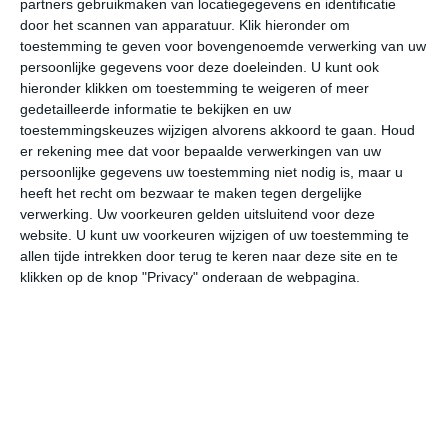
partners gebruikmaken van locatiegegevens en identificatie
door het scannen van apparatuur. Klik hieronder om
toestemming te geven voor bovengenoemde verwerking van uw
37°
20°
38°
20°
38°
22°
36°
22°
35°
21°
persoonlijke gegevens voor deze doeleinden. U kunt ook
hieronder klikken om toestemming te weigeren of meer
33°C
36°C
36°C
30°C
25°C
23
gedetailleerde informatie te bekijken en uw
toestemmingskeuzes wijzigen alvorens akkoord te gaan.
Houd
er rekening mee dat voor bepaalde verwerkingen van uw
12:00
15:00
18:00
21:00
00:00
03
persoonlijke gegevens uw toestemming niet nodig is, maar u
heeft het recht om bezwaar te maken tegen dergelijke
verwerking. Uw voorkeuren gelden uitsluitend voor deze
website. U kunt uw voorkeuren wijzigen of uw toestemming te
12:00
15:00
18:00
21:00
00:00
03
allen tijde intrekken door terug te keren naar deze site en te
klikken op de knop "Privacy" onderaan de webpagina.
W 2
W 3
W 3
ZW 2
ONO 2
ON
12:00
15:00
18:00
21:00
00:00
03