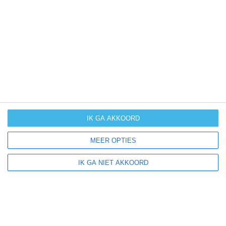
UV-index
UV 3
Hildale ligt in:
Amerika
Noord-Amerika
Verenigde Staten van Amerika
IK GA AKKOORD
Utah
MEER OPTIES
IK GA NIET AKKOORD
Klimaatinfo van Utah
Het actuele weer en de weersvoorspelling voor de
komende dagen of weken zeggen niets over hoe het
weer in andere maanden kan zijn. Wil je een indicatie
hebben van hoe het weer gemiddeld is in Utah?