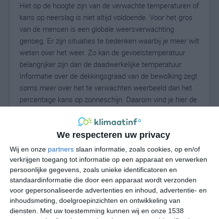
Het op de hoogte zijn van de verwachte temperaturen of
kans op neerslag is niet altijd voldoende. Voor het gros
van de mensen is een globale weersverwachting
genoeg. Er zijn situaties te bedenken waarbij je meer wilt
weten over het weer. Zo kan de gevoelstemperatuur
belangrijker zijn dan de daadwerkelijke temperatuur.
Informatie over de dekkingsgraad van de bewolking zegt
soms meer over het te verwachten weerbeeld dan het
percentage kans op zonneschijn. Daarom vind je hier de
uitgebreide weersvoorspelling voor Hildale.
We respecteren uw privacy
29
Wij en onze
partners
slaan informatie, zoals cookies, op en/of
N
°C
verkrijgen toegang tot informatie op een apparaat en verwerken
L
persoonlijke gegevens, zoals unieke identificatoren en
standaardinformatie die door een apparaat wordt verzonden
W
voor gepersonaliseerde advertenties en inhoud, advertentie- en
inhoudsmeting, doelgroepinzichten en ontwikkeling van
do
vr
za
zo
ma
diensten.
Met uw toestemming kunnen wij en onze 1538