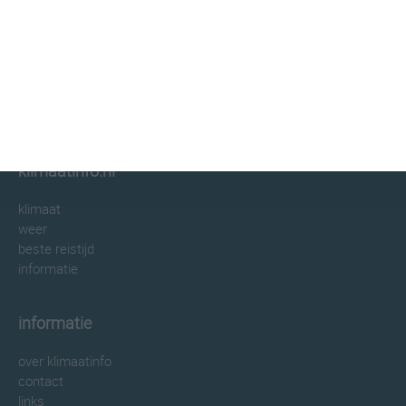
klimaatinfo.nl
klimaat
weer
beste reistijd
informatie
informatie
over klimaatinfo
contact
links