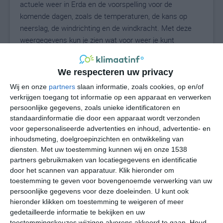
actuele weer in Erda en de voorspelling voor de
komende dagen, zoals de temperaturen, de kans op
neerslag, de windrichting en de windkracht. Met deze
weergegevens kun je zien wat voor weer je kunt
verwachten in Erda. Op basis van de klimaatstatistieken
beschrijven we het weer per maand in Erda. Dit is geen
We respecteren uw privacy
langetermijnverwachting, maar geeft het gemiddelde
weerbeeld voor alle maanden van het jaar. Wil je de
Wij en onze
partners
slaan informatie, zoals cookies, op en/of
verkrijgen toegang tot informatie op een apparaat en verwerken
uitgebreide weersverwachting voor Erda zien? Op de
persoonlijke gegevens, zoals unieke identificatoren en
pagina met extra weerinformatie tonen we de kans op
standaardinformatie die door een apparaat wordt verzonden
sneeuw, de gevoelstemperatuur, de zichtbaarheid, de
voor gepersonaliseerde advertenties en inhoud, advertentie- en
UV-kracht, de luchtdruk en meer goede weerinfo.
inhoudsmeting, doelgroepinzichten en ontwikkeling van
diensten.
Met uw toestemming kunnen wij en onze 1538
partners gebruikmaken van locatiegegevens en identificatie
door het scannen van apparatuur. Klik hieronder om
30
N
°C
toestemming te geven voor bovengenoemde verwerking van uw
persoonlijke gegevens voor deze doeleinden. U kunt ook
L
hieronder klikken om toestemming te weigeren of meer
W
gedetailleerde informatie te bekijken en uw
toestemmingskeuzes wijzigen alvorens akkoord te gaan.
Houd