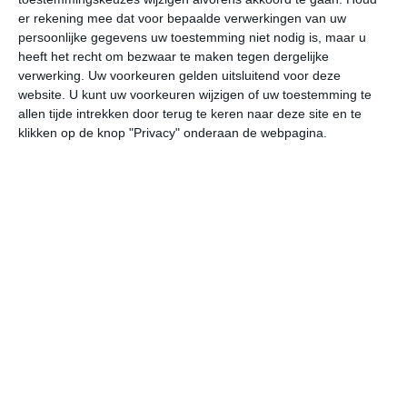
er rekening mee dat voor bepaalde verwerkingen van uw
za
zo
ma
di
wo
persoonlijke gegevens uw toestemming niet nodig is, maar u
heeft het recht om bezwaar te maken tegen dergelijke
verwerking. Uw voorkeuren gelden uitsluitend voor deze
36°
24°
35°
24°
35°
23°
33°
22°
31°
22°
website. U kunt uw voorkeuren wijzigen of uw toestemming te
allen tijde intrekken door terug te keren naar deze site en te
34°C
36°C
33°C
27°C
27°C
25
klikken op de knop "Privacy" onderaan de webpagina.
14:00
17:00
20:00
23:00
02:00
05
14:00
17:00
20:00
23:00
02:00
05
N 3
N 3
ONO 2
ZZO 2
ZZO 2
Z
14:00
17:00
20:00
23:00
02:00
05