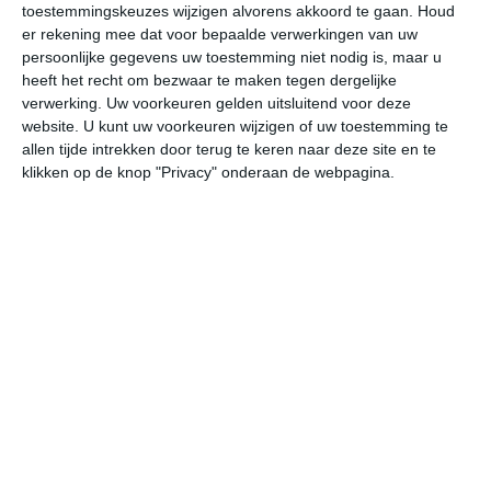
toestemmingskeuzes wijzigen alvorens akkoord te gaan.
Houd
W
er rekening mee dat voor bepaalde verwerkingen van uw
persoonlijke gegevens uw toestemming niet nodig is, maar u
vr
za
zo
ma
di
heeft het recht om bezwaar te maken tegen dergelijke
verwerking. Uw voorkeuren gelden uitsluitend voor deze
website. U kunt uw voorkeuren wijzigen of uw toestemming te
allen tijde intrekken door terug te keren naar deze site en te
39°
25°
38°
24°
38°
25°
39°
25°
39°
26°
klikken op de knop "Privacy" onderaan de webpagina.
26°C
29°C
35°C
38°C
35°C
31
06:00
09:00
12:00
15:00
18:00
21
06:00
09:00
12:00
15:00
18:00
21
ZO 2
ZO 2
ZO 3
ZO 3
OZO 3
OZ