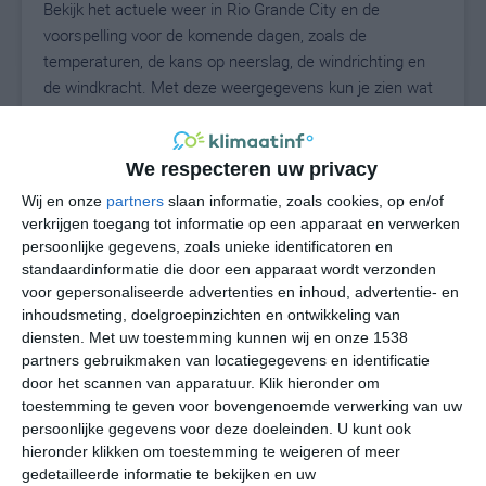
Bekijk het actuele weer in Rio Grande City en de
voorspelling voor de komende dagen, zoals de
temperaturen, de kans op neerslag, de windrichting en
de windkracht. Met deze weergegevens kun je zien wat
voor weer je kunt verwachten in Rio Grande City. Op
basis van de klimaatstatistieken beschrijven we het
weer per maand in Rio Grande City. Dit is geen
We respecteren uw privacy
langetermijnverwachting, maar geeft het gemiddelde
Wij en onze
partners
slaan informatie, zoals cookies, op en/of
weerbeeld voor alle maanden van het jaar. Wil je de
verkrijgen toegang tot informatie op een apparaat en verwerken
uitgebreide weersverwachting voor Rio Grande City
persoonlijke gegevens, zoals unieke identificatoren en
zien? Op de pagina met extra weerinformatie tonen we
standaardinformatie die door een apparaat wordt verzonden
voor gepersonaliseerde advertenties en inhoud, advertentie- en
de kans op sneeuw, de gevoelstemperatuur, de
inhoudsmeting, doelgroepinzichten en ontwikkeling van
zichtbaarheid, de UV-kracht, de luchtdruk en meer goede
diensten.
Met uw toestemming kunnen wij en onze 1538
weerinfo.
partners gebruikmaken van locatiegegevens en identificatie
door het scannen van apparatuur. Klik hieronder om
toestemming te geven voor bovengenoemde verwerking van uw
persoonlijke gegevens voor deze doeleinden. U kunt ook
31
N
°C
hieronder klikken om toestemming te weigeren of meer
L
gedetailleerde informatie te bekijken en uw