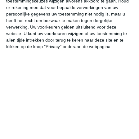
toestemmingskeuzes wijzigen alvorens akkoord te gaan.
Houd
er rekening mee dat voor bepaalde verwerkingen van uw
persoonlijke gegevens uw toestemming niet nodig is, maar u
vr
za
zo
ma
di
heeft het recht om bezwaar te maken tegen dergelijke
verwerking. Uw voorkeuren gelden uitsluitend voor deze
website. U kunt uw voorkeuren wijzigen of uw toestemming te
37°
28°
36°
24°
36°
24°
35°
24°
36°
24°
allen tijde intrekken door terug te keren naar deze site en te
klikken op de knop "Privacy" onderaan de webpagina.
27°C
26°C
25°C
27°C
32°C
35
00:00
03:00
06:00
09:00
12:00
15
00:00
03:00
06:00
09:00
12:00
15
Z 3
Z 2
Z 2
ZZW 2
Z 2
ZZ
00:00
03:00
06:00
09:00
12:00
15