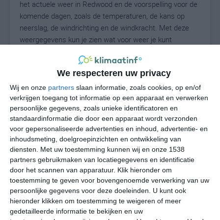
het actuele weer in Redwood en de voorspelling voor de
komende dagen, zoals de temperaturen, de kans op
neerslag, de windrichting en de windkracht. Met deze
weergegevens kun je zien wat voor weer je kunt
verwachten in Redwood. Op basis van de
klimaatstatistieken beschrijven we het weer per maand
We respecteren uw privacy
in Redwood. Dit is geen langetermijnverwachting, maar
geeft het gemiddelde weerbeeld voor alle maanden van
Wij en onze
partners
slaan informatie, zoals cookies, op en/of
het jaar. Wil je de uitgebreide weersverwachting voor
verkrijgen toegang tot informatie op een apparaat en verwerken
persoonlijke gegevens, zoals unieke identificatoren en
Redwood zien? Op de pagina met extra weerinformatie
standaardinformatie die door een apparaat wordt verzonden
tonen we de kans op sneeuw, de gevoelstemperatuur,
voor gepersonaliseerde advertenties en inhoud, advertentie- en
de zichtbaarheid, de UV-kracht, de luchtdruk en meer
inhoudsmeting, doelgroepinzichten en ontwikkeling van
goede weerinfo.
diensten.
Met uw toestemming kunnen wij en onze 1538
partners gebruikmaken van locatiegegevens en identificatie
door het scannen van apparatuur. Klik hieronder om
toestemming te geven voor bovengenoemde verwerking van uw
33
N
°C
persoonlijke gegevens voor deze doeleinden. U kunt ook
hieronder klikken om toestemming te weigeren of meer
L
gedetailleerde informatie te bekijken en uw
W