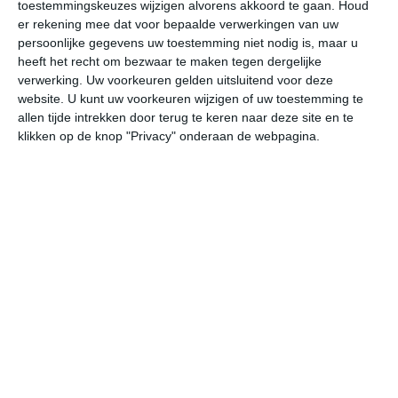
toestemmingskeuzes wijzigen alvorens akkoord te gaan.
Houd
er rekening mee dat voor bepaalde verwerkingen van uw
za
zo
ma
di
wo
persoonlijke gegevens uw toestemming niet nodig is, maar u
heeft het recht om bezwaar te maken tegen dergelijke
verwerking. Uw voorkeuren gelden uitsluitend voor deze
website. U kunt uw voorkeuren wijzigen of uw toestemming te
36°
28°
36°
23°
36°
24°
36°
24°
38°
24°
allen tijde intrekken door terug te keren naar deze site en te
klikken op de knop "Privacy" onderaan de webpagina.
27°C
25°C
24°C
26°C
32°C
35
00:00
03:00
06:00
09:00
12:00
15
00:00
03:00
06:00
09:00
12:00
15
ZO 2
ZO 1
O 1
ZZO 1
ZZO 2
OZ
00:00
03:00
06:00
09:00
12:00
15