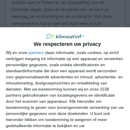
actuele weer in Poteet en de voorspelling voor de
komende dagen, zoals de temperaturen, de kans op
neerslag, de windrichting en de windkracht. Met deze
weergegevens kun je zien wat voor weer je kunt
verwachten in Poteet. Op basis van de
klimaatstatistieken beschrijven we het weer per maand
in Poteet. Dit is geen langetermijnverwachting, maar
We respecteren uw privacy
geeft het gemiddelde weerbeeld voor alle maanden van
Wij en onze
partners
slaan informatie, zoals cookies, op en/of
het jaar. Wil je de uitgebreide weersverwachting voor
verkrijgen toegang tot informatie op een apparaat en verwerken
Poteet zien? Op de pagina met extra weerinformatie
persoonlijke gegevens, zoals unieke identificatoren en
standaardinformatie die door een apparaat wordt verzonden
tonen we de kans op sneeuw, de gevoelstemperatuur,
voor gepersonaliseerde advertenties en inhoud, advertentie- en
de zichtbaarheid, de UV-kracht, de luchtdruk en meer
inhoudsmeting, doelgroepinzichten en ontwikkeling van
goede weerinfo.
diensten.
Met uw toestemming kunnen wij en onze 1538
partners gebruikmaken van locatiegegevens en identificatie
door het scannen van apparatuur. Klik hieronder om
toestemming te geven voor bovengenoemde verwerking van uw
33
N
°C
persoonlijke gegevens voor deze doeleinden. U kunt ook
L
hieronder klikken om toestemming te weigeren of meer
gedetailleerde informatie te bekijken en uw
W