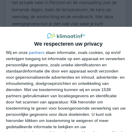
het actuele weer in Perryton en de voorspelling voor de
komende dagen, zoals de temperaturen, de kans op
neerslag, de windrichting en de windkracht. Met deze
weergegevens kun je zien wat voor weer je kunt
verwachten in Perryton. Op basis van de
klimaatstatistieken beschrijven we het weer per maand
We respecteren uw privacy
in Perryton. Dit is geen langetermijnverwachting, maar
geeft het gemiddelde weerbeeld voor alle maanden van
Wij en onze
partners
slaan informatie, zoals cookies, op en/of
het jaar. Wil je de uitgebreide weersverwachting voor
verkrijgen toegang tot informatie op een apparaat en verwerken
persoonlijke gegevens, zoals unieke identificatoren en
Perryton zien? Op de pagina met extra weerinformatie
standaardinformatie die door een apparaat wordt verzonden
tonen we de kans op sneeuw, de gevoelstemperatuur,
voor gepersonaliseerde advertenties en inhoud, advertentie- en
de zichtbaarheid, de UV-kracht, de luchtdruk en meer
inhoudsmeting, doelgroepinzichten en ontwikkeling van
goede weerinfo.
diensten.
Met uw toestemming kunnen wij en onze 1538
partners gebruikmaken van locatiegegevens en identificatie
door het scannen van apparatuur. Klik hieronder om
toestemming te geven voor bovengenoemde verwerking van uw
29
N
°C
persoonlijke gegevens voor deze doeleinden. U kunt ook
hieronder klikken om toestemming te weigeren of meer
L
gedetailleerde informatie te bekijken en uw
W