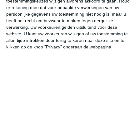
toestemmingskeuzes wijzigen alvorens akkoord te gaan.
Houd
er rekening mee dat voor bepaalde verwerkingen van uw
persoonlijke gegevens uw toestemming niet nodig is, maar u
vr
za
zo
ma
di
heeft het recht om bezwaar te maken tegen dergelijke
verwerking. Uw voorkeuren gelden uitsluitend voor deze
website. U kunt uw voorkeuren wijzigen of uw toestemming te
38°
22°
38°
19°
38°
22°
38°
22°
38°
23°
allen tijde intrekken door terug te keren naar deze site en te
klikken op de knop "Privacy" onderaan de webpagina.
27°C
34°C
36°C
35°C
29°C
24
09:00
12:00
15:00
18:00
21:00
00
09:00
12:00
15:00
18:00
21:00
00
ZW 4
ZW 4
ZZW 3
Z 3
ZZO 4
ZZ
09:00
12:00
15:00
18:00
21:00
00