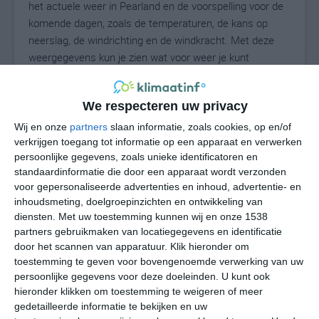
het actuele weer in Pearland en de voorspelling voor de
komende dagen, zoals de temperaturen, de kans op
neerslag, de windrichting en de windkracht. Met deze
weergegevens kun je zien wat voor weer je kunt
verwachten in Pearland. Op basis van de
klimaatstatistieken beschrijven we het weer per maand
We respecteren uw privacy
in Pearland. Dit is geen langetermijnverwachting, maar
geeft het gemiddelde weerbeeld voor alle maanden van
Wij en onze
partners
slaan informatie, zoals cookies, op en/of
het jaar. Wil je de uitgebreide weersverwachting voor
verkrijgen toegang tot informatie op een apparaat en verwerken
persoonlijke gegevens, zoals unieke identificatoren en
Pearland zien? Op de pagina met extra weerinformatie
standaardinformatie die door een apparaat wordt verzonden
tonen we de kans op sneeuw, de gevoelstemperatuur,
voor gepersonaliseerde advertenties en inhoud, advertentie- en
de zichtbaarheid, de UV-kracht, de luchtdruk en meer
inhoudsmeting, doelgroepinzichten en ontwikkeling van
goede weerinfo.
diensten.
Met uw toestemming kunnen wij en onze 1538
partners gebruikmaken van locatiegegevens en identificatie
door het scannen van apparatuur. Klik hieronder om
toestemming te geven voor bovengenoemde verwerking van uw
29
N
°C
persoonlijke gegevens voor deze doeleinden. U kunt ook
hieronder klikken om toestemming te weigeren of meer
L
gedetailleerde informatie te bekijken en uw
W