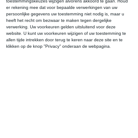
toestemmingskeuzes wijzigen alvorens akkoord te gaan.
Houd
er rekening mee dat voor bepaalde verwerkingen van uw
persoonlijke gegevens uw toestemming niet nodig is, maar u
vr
za
zo
ma
di
heeft het recht om bezwaar te maken tegen dergelijke
verwerking. Uw voorkeuren gelden uitsluitend voor deze
website. U kunt uw voorkeuren wijzigen of uw toestemming te
33°
25°
33°
24°
32°
25°
32°
24°
33°
25°
allen tijde intrekken door terug te keren naar deze site en te
klikken op de knop "Privacy" onderaan de webpagina.
30°C
32°C
32°C
31°C
27°C
26
10:00
13:00
16:00
19:00
22:00
01
10:00
13:00
16:00
19:00
22:00
01
Z 1
ZO 2
ZO 3
ZZO 3
ZZO 2
ZZ
10:00
13:00
16:00
19:00
22:00
01