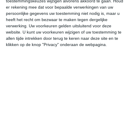
toestemmingskeuzes wijzigen alvorens akkoord te gaan.
Houd
er rekening mee dat voor bepaalde verwerkingen van uw
persoonlijke gegevens uw toestemming niet nodig is, maar u
vr
za
zo
ma
di
heeft het recht om bezwaar te maken tegen dergelijke
verwerking. Uw voorkeuren gelden uitsluitend voor deze
website. U kunt uw voorkeuren wijzigen of uw toestemming te
39°
26°
38°
26°
37°
26°
37°
25°
38°
25°
allen tijde intrekken door terug te keren naar deze site en te
klikken op de knop "Privacy" onderaan de webpagina.
29°C
34°C
38°C
37°C
34°C
31
09:00
12:00
15:00
18:00
21:00
00
09:00
12:00
15:00
18:00
21:00
00
ZZW 2
Z 2
ZZO 2
ZZO 3
ZZO 3
ZZ
09:00
12:00
15:00
18:00
21:00
00