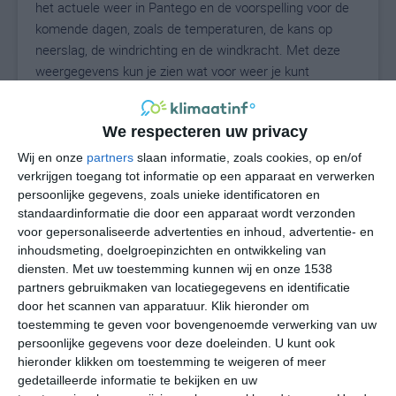
het actuele weer in Pantego en de voorspelling voor de
komende dagen, zoals de temperaturen, de kans op
neerslag, de windrichting en de windkracht. Met deze
weergegevens kun je zien wat voor weer je kunt
verwachten in Pantego. Op basis van de
klimaatstatistieken beschrijven we het weer per maand
We respecteren uw privacy
in Pantego. Dit is geen langetermijnverwachting, maar
geeft het gemiddelde weerbeeld voor alle maanden van
Wij en onze
partners
slaan informatie, zoals cookies, op en/of
het jaar. Wil je de uitgebreide weersverwachting voor
verkrijgen toegang tot informatie op een apparaat en verwerken
persoonlijke gegevens, zoals unieke identificatoren en
Pantego zien? Op de pagina met extra weerinformatie
standaardinformatie die door een apparaat wordt verzonden
tonen we de kans op sneeuw, de gevoelstemperatuur,
voor gepersonaliseerde advertenties en inhoud, advertentie- en
de zichtbaarheid, de UV-kracht, de luchtdruk en meer
inhoudsmeting, doelgroepinzichten en ontwikkeling van
goede weerinfo.
diensten.
Met uw toestemming kunnen wij en onze 1538
partners gebruikmaken van locatiegegevens en identificatie
door het scannen van apparatuur. Klik hieronder om
toestemming te geven voor bovengenoemde verwerking van uw
32
N
°C
persoonlijke gegevens voor deze doeleinden. U kunt ook
hieronder klikken om toestemming te weigeren of meer
L
gedetailleerde informatie te bekijken en uw
W