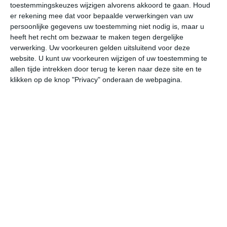
toestemmingskeuzes wijzigen alvorens akkoord te gaan.
Houd
W
er rekening mee dat voor bepaalde verwerkingen van uw
persoonlijke gegevens uw toestemming niet nodig is, maar u
undefined
ma
di
wo
do
heeft het recht om bezwaar te maken tegen dergelijke
verwerking. Uw voorkeuren gelden uitsluitend voor deze
website. U kunt uw voorkeuren wijzigen of uw toestemming te
allen tijde intrekken door terug te keren naar deze site en te
33°
24°
32°
25°
34°
25°
35°
25°
36°
25°
klikken op de knop "Privacy" onderaan de webpagina.
24°C
25°C
26°C
31°C
32°C
30
02:00
05:00
08:00
11:00
14:00
17
02:00
05:00
08:00
11:00
14:00
17
ZO 1
ZO 0
O 1
ZZO 2
ZO 2
ZZ