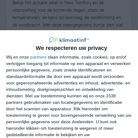
Bekijk het actuele weer in New Territory en de
voorspelling voor de komende dagen, zoals de
temperaturen, de kans op neerslag, de windrichting en
de windkracht. Met deze weergegevens kun je zien wat
voor weer je kunt verwachten in New Territory. Op basis
van de klimaatstatistieken beschrijven we het weer per
maand in New Territory. Dit is geen
We respecteren uw privacy
langetermijnverwachting, maar geeft het gemiddelde
Wij en onze
partners
slaan informatie, zoals cookies, op en/of
weerbeeld voor alle maanden van het jaar. Wil je de
verkrijgen toegang tot informatie op een apparaat en verwerken
uitgebreide weersverwachting voor New Territory zien?
persoonlijke gegevens, zoals unieke identificatoren en
Op de pagina met extra weerinformatie tonen we de
standaardinformatie die door een apparaat wordt verzonden
voor gepersonaliseerde advertenties en inhoud, advertentie- en
kans op sneeuw, de gevoelstemperatuur, de
inhoudsmeting, doelgroepinzichten en ontwikkeling van
zichtbaarheid, de UV-kracht, de luchtdruk en meer goede
diensten.
Met uw toestemming kunnen wij en onze 1538
weerinfo.
partners gebruikmaken van locatiegegevens en identificatie
door het scannen van apparatuur. Klik hieronder om
toestemming te geven voor bovengenoemde verwerking van uw
persoonlijke gegevens voor deze doeleinden. U kunt ook
28
N
°C
hieronder klikken om toestemming te weigeren of meer
L
gedetailleerde informatie te bekijken en uw