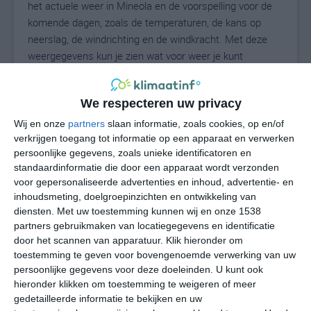
het actuele weer in Mineola en de voorspelling voor de
komende dagen, zoals de temperaturen, de kans op
neerslag, de windrichting en de windkracht. Met deze
weergegevens kun je zien wat voor weer je kunt
verwachten in Mineola. Op basis van de
klimaatstatistieken beschrijven we het weer per maand
We respecteren uw privacy
in Mineola. Dit is geen langetermijnverwachting, maar
geeft het gemiddelde weerbeeld voor alle maanden van
Wij en onze
partners
slaan informatie, zoals cookies, op en/of
het jaar. Wil je de uitgebreide weersverwachting voor
verkrijgen toegang tot informatie op een apparaat en verwerken
persoonlijke gegevens, zoals unieke identificatoren en
Mineola zien? Op de pagina met extra weerinformatie
standaardinformatie die door een apparaat wordt verzonden
tonen we de kans op sneeuw, de gevoelstemperatuur,
voor gepersonaliseerde advertenties en inhoud, advertentie- en
de zichtbaarheid, de UV-kracht, de luchtdruk en meer
inhoudsmeting, doelgroepinzichten en ontwikkeling van
goede weerinfo.
diensten.
Met uw toestemming kunnen wij en onze 1538
partners gebruikmaken van locatiegegevens en identificatie
door het scannen van apparatuur. Klik hieronder om
toestemming te geven voor bovengenoemde verwerking van uw
29
N
°C
persoonlijke gegevens voor deze doeleinden. U kunt ook
hieronder klikken om toestemming te weigeren of meer
L
gedetailleerde informatie te bekijken en uw
W