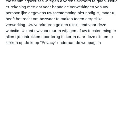
toestemmingskeuzes wijzigen alvorens akkoord te gaan.
Houd
er rekening mee dat voor bepaalde verwerkingen van uw
persoonlijke gegevens uw toestemming niet nodig is, maar u
za
zo
ma
di
wo
heeft het recht om bezwaar te maken tegen dergelijke
verwerking. Uw voorkeuren gelden uitsluitend voor deze
website. U kunt uw voorkeuren wijzigen of uw toestemming te
36°
24°
36°
23°
36°
23°
37°
23°
37°
24°
allen tijde intrekken door terug te keren naar deze site en te
klikken op de knop "Privacy" onderaan de webpagina.
28°C
35°C
35°C
32°C
26°C
25
10:00
13:00
16:00
19:00
22:00
01
10:00
13:00
16:00
19:00
22:00
01
ZZW 1
ZZW 1
ZO 1
ZO 1
ZO 1
ZZ
10:00
13:00
16:00
19:00
22:00
01