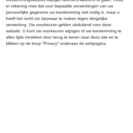
er rekening mee dat voor bepaalde verwerkingen van uw
do
vr
za
zo
ma
persoonlijke gegevens uw toestemming niet nodig is, maar u
heeft het recht om bezwaar te maken tegen dergelijke
verwerking. Uw voorkeuren gelden uitsluitend voor deze
36°
23°
35°
24°
35°
23°
35°
23°
35°
23°
website. U kunt uw voorkeuren wijzigen of uw toestemming te
allen tijde intrekken door terug te keren naar deze site en te
35°C
31°C
27°C
26°C
24°C
27
klikken op de knop "Privacy" onderaan de webpagina.
18:00
21:00
00:00
03:00
06:00
09
18:00
21:00
00:00
03:00
06:00
09
Z 2
ZZO 2
Z 3
Z 2
Z 2
ZZ
18:00
21:00
00:00
03:00
06:00
09