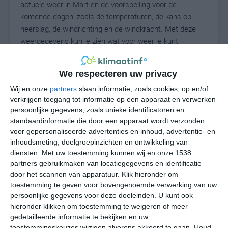
actuele weer in Mart en de voorspelling voor de
komende dagen, zoals de temperaturen, de kans op
neerslag, de windrichting en de windkracht. Met deze
weergegevens kun je zien wat voor weer je kunt
verwachten in Mart. Op basis van de klimaatstatistieken
beschrijven we het weer per maand in Mart. Dit is geen
We respecteren uw privacy
langetermijnverwachting, maar geeft het gemiddelde
weerbeeld voor alle maanden van het jaar. Wil je de
Wij en onze
partners
slaan informatie, zoals cookies, op en/of
verkrijgen toegang tot informatie op een apparaat en verwerken
uitgebreide weersverwachting voor Mart zien? Op de
persoonlijke gegevens, zoals unieke identificatoren en
pagina met extra weerinformatie tonen we de kans op
standaardinformatie die door een apparaat wordt verzonden
sneeuw, de gevoelstemperatuur, de zichtbaarheid, de
voor gepersonaliseerde advertenties en inhoud, advertentie- en
UV-kracht, de luchtdruk en meer goede weerinfo.
inhoudsmeting, doelgroepinzichten en ontwikkeling van
diensten.
Met uw toestemming kunnen wij en onze 1538
partners gebruikmaken van locatiegegevens en identificatie
door het scannen van apparatuur. Klik hieronder om
31
N
°C
toestemming te geven voor bovengenoemde verwerking van uw
persoonlijke gegevens voor deze doeleinden. U kunt ook
L
hieronder klikken om toestemming te weigeren of meer
W
gedetailleerde informatie te bekijken en uw
toestemmingskeuzes wijzigen alvorens akkoord te gaan.
Houd