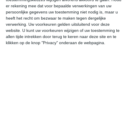
er rekening mee dat voor bepaalde verwerkingen van uw
do
vr
za
zo
ma
persoonlijke gegevens uw toestemming niet nodig is, maar u
heeft het recht om bezwaar te maken tegen dergelijke
verwerking. Uw voorkeuren gelden uitsluitend voor deze
37°
25°
36°
25°
35°
24°
36°
24°
36°
24°
website. U kunt uw voorkeuren wijzigen of uw toestemming te
allen tijde intrekken door terug te keren naar deze site en te
35°C
34°C
30°C
27°C
26°C
25
klikken op de knop "Privacy" onderaan de webpagina.
16:00
19:00
22:00
01:00
04:00
07
16:00
19:00
22:00
01:00
04:00
07
ZZO 2
OZO 4
ZO 4
ZZO 3
ZZO 2
ZO
16:00
19:00
22:00
01:00
04:00
07