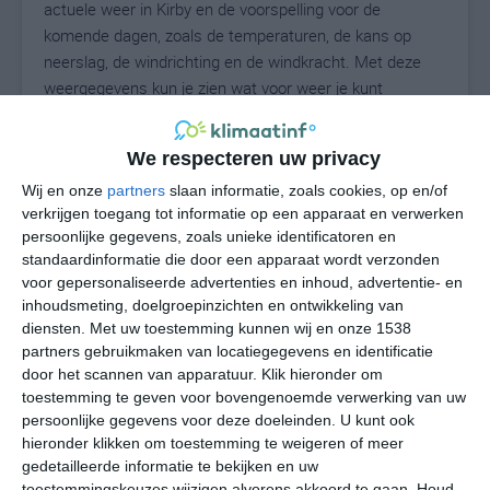
actuele weer in Kirby en de voorspelling voor de
komende dagen, zoals de temperaturen, de kans op
neerslag, de windrichting en de windkracht. Met deze
weergegevens kun je zien wat voor weer je kunt
verwachten in Kirby. Op basis van de klimaatstatistieken
beschrijven we het weer per maand in Kirby. Dit is geen
We respecteren uw privacy
langetermijnverwachting, maar geeft het gemiddelde
weerbeeld voor alle maanden van het jaar. Wil je de
Wij en onze
partners
slaan informatie, zoals cookies, op en/of
verkrijgen toegang tot informatie op een apparaat en verwerken
uitgebreide weersverwachting voor Kirby zien? Op de
persoonlijke gegevens, zoals unieke identificatoren en
pagina met extra weerinformatie tonen we de kans op
standaardinformatie die door een apparaat wordt verzonden
sneeuw, de gevoelstemperatuur, de zichtbaarheid, de
voor gepersonaliseerde advertenties en inhoud, advertentie- en
UV-kracht, de luchtdruk en meer goede weerinfo.
inhoudsmeting, doelgroepinzichten en ontwikkeling van
diensten.
Met uw toestemming kunnen wij en onze 1538
partners gebruikmaken van locatiegegevens en identificatie
door het scannen van apparatuur. Klik hieronder om
31
N
°C
toestemming te geven voor bovengenoemde verwerking van uw
persoonlijke gegevens voor deze doeleinden. U kunt ook
L
hieronder klikken om toestemming te weigeren of meer
W
gedetailleerde informatie te bekijken en uw
toestemmingskeuzes wijzigen alvorens akkoord te gaan.
Houd