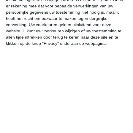
er rekening mee dat voor bepaalde verwerkingen van uw
undefined
ma
di
wo
do
persoonlijke gegevens uw toestemming niet nodig is, maar u
heeft het recht om bezwaar te maken tegen dergelijke
verwerking. Uw voorkeuren gelden uitsluitend voor deze
33°
24°
32°
24°
34°
25°
36°
25°
36°
25°
website. U kunt uw voorkeuren wijzigen of uw toestemming te
allen tijde intrekken door terug te keren naar deze site en te
24°C
28°C
32°C
32°C
31°C
28
klikken op de knop "Privacy" onderaan de webpagina.
06:00
09:00
12:00
15:00
18:00
21
06:00
09:00
12:00
15:00
18:00
21
ZO 0
Z 0
ZZO 2
ZZO 3
ZZO 3
ZO
06:00
09:00
12:00
15:00
18:00
21