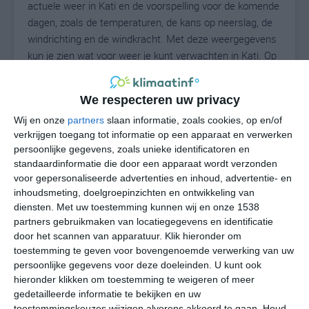
actuele weer in Kati en de voorspelling voor de komende
dagen, zoals de temperaturen, de kans op neerslag, de
windrichting en de windkracht. Met deze weergegevens
kun je zien wat voor weer je kunt verwachten in Kati. Op
basis van de klimaatstatistieken beschrijven we het
weer per maand in Kati. Dit is geen
We respecteren uw privacy
langetermijnverwachting, maar geeft het gemiddelde
weerbeeld voor alle maanden van het jaar. Wil je de
Wij en onze
partners
slaan informatie, zoals cookies, op en/of
verkrijgen toegang tot informatie op een apparaat en verwerken
uitgebreide weersverwachting voor Kati zien? Op de
persoonlijke gegevens, zoals unieke identificatoren en
pagina met extra weerinformatie tonen we de kans op
standaardinformatie die door een apparaat wordt verzonden
sneeuw, de gevoelstemperatuur, de zichtbaarheid, de
voor gepersonaliseerde advertenties en inhoud, advertentie- en
UV-kracht, de luchtdruk en meer goede weerinfo.
inhoudsmeting, doelgroepinzichten en ontwikkeling van
diensten.
Met uw toestemming kunnen wij en onze 1538
partners gebruikmaken van locatiegegevens en identificatie
door het scannen van apparatuur. Klik hieronder om
28
N
°C
toestemming te geven voor bovengenoemde verwerking van uw
persoonlijke gegevens voor deze doeleinden. U kunt ook
L
hieronder klikken om toestemming te weigeren of meer
W
gedetailleerde informatie te bekijken en uw
toestemmingskeuzes wijzigen alvorens akkoord te gaan.
Houd