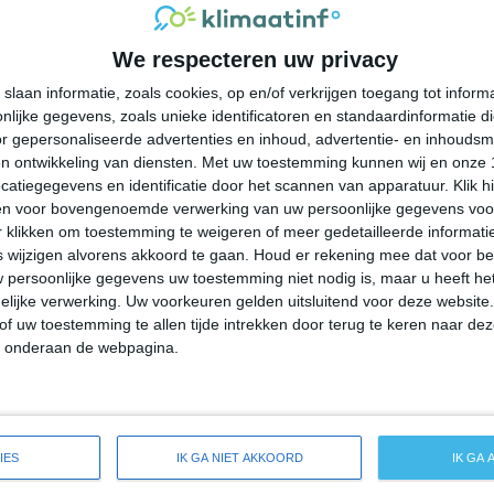
35°
24°
37°
24°
39°
24°
40°
23°
We respecteren uw privacy
35°C
32°C
29°C
26°C
25°C
slaan informatie, zoals cookies, op en/of verkrijgen toegang tot infor
lijke gegevens, zoals unieke identificatoren en standaardinformatie d
17:00
20:00
23:00
02:00
05:00
r gepersonaliseerde advertenties en inhoud, advertentie- en inhoudsm
n ontwikkeling van diensten.
Met uw toestemming kunnen wij en onze 
atiegegevens en identificatie door het scannen van apparatuur. Klik 
en voor bovengenoemde verwerking van uw persoonlijke gegevens voo
17:00
20:00
23:00
02:00
05:00
 klikken om toestemming te weigeren of meer gedetailleerde informatie
wijzigen alvorens akkoord te gaan.
Houd er rekening mee dat voor b
 persoonlijke gegevens uw toestemming niet nodig is, maar u heeft h
ZZO 2
ZZO 2
ZZO 2
Z 2
Z 1
lijke verwerking. Uw voorkeuren gelden uitsluitend voor deze website
of uw toestemming te allen tijde intrekken door terug te keren naar deze
" onderaan de webpagina.
17:00
20:00
23:00
02:00
05:00
ide weersverwachting voor Hudson Bend
IES
IK GA NIET AKKOORD
IK GA