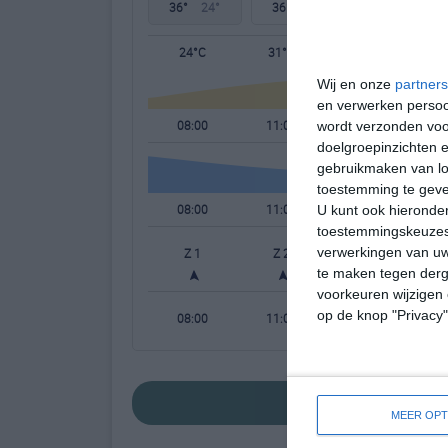
36°
24°
36°
24°
35°
24°
24°C
31°C
35°C
Wij en onze
partners
en verwerken persoon
08:00
11:00
14:00
wordt verzonden voo
doelgroepinzichten e
gebruikmaken van loc
toestemming te gev
08:00
11:00
14:00
U kunt ook hieronder
toestemmingskeuzes 
verwerkingen van uw
Z 1
Z 2
ZZO 2
te maken tegen derge
voorkeuren wijzigen 
op de knop "Privacy
08:00
11:00
14:00
bekijk de uitgebre
MEER OPT