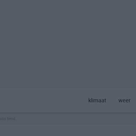
klimaat
weer
son bend