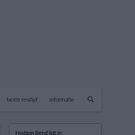
beste reistijd
informatie
Hudson Bend ligt in: