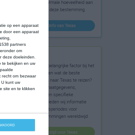
sneeuw en de normale hoeveelheid aan
zonneschijn voor deze bestemming.
klimaatinfo van Texas
matie op een apparaat
ie door een apparaat
eting,
1538 partners
hieronder om
Beste reistijd
r deze doeleinden.
 te bekijken en uw
Het weer is een belangrijke factor bij het
epaalde
reizen. Wil je weten wat de beste
et recht om bezwaar
maanden zijn om naar Texas te reizen?
. U kunt uw
Op basis van klimaatgegevens,
 site en te klikken
weersextremen en specifieke
weerinformatie bieden wij informatie
over de beste reisperiodes voor
duizenden bestemmingen wereldwijd.
 AKKOORD
beste reistijd voor Texas