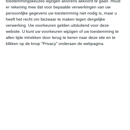
toestemmingskeuzes wijzigen alvorens akkoord te gaan.
Houd
er rekening mee dat voor bepaalde verwerkingen van uw
persoonlijke gegevens uw toestemming niet nodig is, maar u
undefined
ma
di
wo
do
heeft het recht om bezwaar te maken tegen dergelijke
verwerking. Uw voorkeuren gelden uitsluitend voor deze
website. U kunt uw voorkeuren wijzigen of uw toestemming te
35°
23°
35°
23°
36°
24°
36°
24°
36°
25°
allen tijde intrekken door terug te keren naar deze site en te
klikken op de knop "Privacy" onderaan de webpagina.
24°C
24°C
27°C
32°C
34°C
34
03:00
06:00
09:00
12:00
15:00
18
03:00
06:00
09:00
12:00
15:00
18
ZZO 2
Z 1
ZZW 1
ZZW 2
Z 2
ZZ
03:00
06:00
09:00
12:00
15:00
18