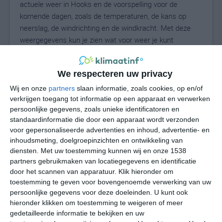
actuele weer in Hooks en de voorspelling voor de
komende dagen, zoals de temperaturen, de kans op
neerslag, de windrichting en de windkracht. Met deze
weergegevens kun je zien wat voor weer je kunt
verwachten in Hooks. Op basis van de
klimaatstatistieken beschrijven we het weer per maand
We respecteren uw privacy
in Hooks. Dit is geen langetermijnverwachting, maar
geeft het gemiddelde weerbeeld voor alle maanden van
Wij en onze
partners
slaan informatie, zoals cookies, op en/of
het jaar. Wil je de uitgebreide weersverwachting voor
verkrijgen toegang tot informatie op een apparaat en verwerken
persoonlijke gegevens, zoals unieke identificatoren en
Hooks zien? Op de pagina met extra weerinformatie
standaardinformatie die door een apparaat wordt verzonden
tonen we de kans op sneeuw, de gevoelstemperatuur,
voor gepersonaliseerde advertenties en inhoud, advertentie- en
de zichtbaarheid, de UV-kracht, de luchtdruk en meer
inhoudsmeting, doelgroepinzichten en ontwikkeling van
goede weerinfo.
diensten.
Met uw toestemming kunnen wij en onze 1538
partners gebruikmaken van locatiegegevens en identificatie
door het scannen van apparatuur. Klik hieronder om
toestemming te geven voor bovengenoemde verwerking van uw
29
N
°C
persoonlijke gegevens voor deze doeleinden. U kunt ook
hieronder klikken om toestemming te weigeren of meer
L
gedetailleerde informatie te bekijken en uw
W