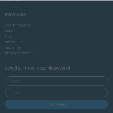
informatie
over klimaatinfo
contact
links
adverteren
disclaimer
privacy & cookies
schrijf je in voor onze nieuwsbrief!
Inschrijven