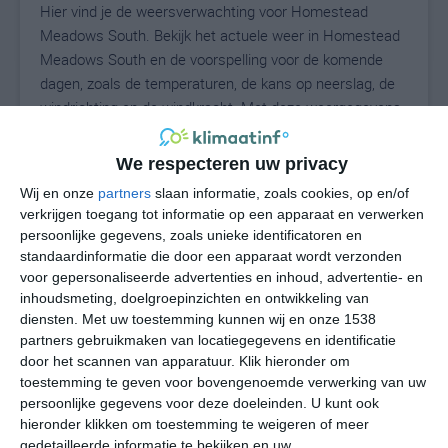
Hier vind je de weersverwachting voor Homestead
Meadows South. Bekijk het actuele weer in Homestead
Meadows South en de voorspelling voor de komende
dagen, zoals de temperaturen, de kans op neerslag, de
windrichting en de windkracht. Met deze weergegevens
kun je zien wat voor weer je kunt verwachten in
Homestead Meadows South. Op basis van de
We respecteren uw privacy
klimaatstatistieken beschrijven we het weer per maand
Wij en onze
partners
slaan informatie, zoals cookies, op en/of
in Homestead Meadows South. Dit is geen
verkrijgen toegang tot informatie op een apparaat en verwerken
langetermijnverwachting, maar geeft het gemiddelde
persoonlijke gegevens, zoals unieke identificatoren en
weerbeeld voor alle maanden van het jaar. Wil je de
standaardinformatie die door een apparaat wordt verzonden
uitgebreide weersverwachting voor Homestead
voor gepersonaliseerde advertenties en inhoud, advertentie- en
Meadows South zien? Op de pagina met extra
inhoudsmeting, doelgroepinzichten en ontwikkeling van
diensten.
Met uw toestemming kunnen wij en onze 1538
weerinformatie tonen we de kans op sneeuw, de
partners gebruikmaken van locatiegegevens en identificatie
gevoelstemperatuur, de zichtbaarheid, de UV-kracht, de
door het scannen van apparatuur. Klik hieronder om
luchtdruk en meer goede weerinfo.
toestemming te geven voor bovengenoemde verwerking van uw
persoonlijke gegevens voor deze doeleinden. U kunt ook
hieronder klikken om toestemming te weigeren of meer
gedetailleerde informatie te bekijken en uw