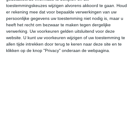
33
N
°C
toestemmingskeuzes wijzigen alvorens akkoord te gaan.
Houd
L
er rekening mee dat voor bepaalde verwerkingen van uw
persoonlijke gegevens uw toestemming niet nodig is, maar u
W
heeft het recht om bezwaar te maken tegen dergelijke
verwerking. Uw voorkeuren gelden uitsluitend voor deze
za
zo
ma
di
wo
website. U kunt uw voorkeuren wijzigen of uw toestemming te
allen tijde intrekken door terug te keren naar deze site en te
klikken op de knop "Privacy" onderaan de webpagina.
37°
27°
36°
23°
36°
23°
37°
23°
37°
23°
28°C
25°C
23°C
28°C
33°C
36
00:00
03:00
06:00
09:00
12:00
15
00:00
03:00
06:00
09:00
12:00
15
ONO 4
ONO 4
ONO 3
OZO 2
ZZO 2
OZ