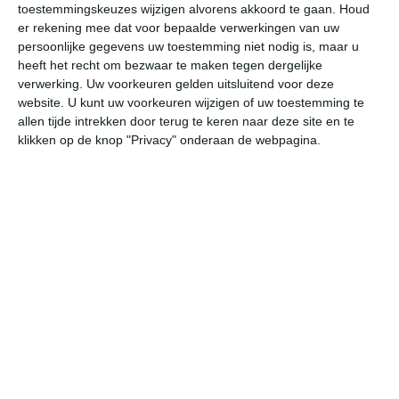
toestemmingskeuzes wijzigen alvorens akkoord te gaan.
Houd
W
er rekening mee dat voor bepaalde verwerkingen van uw
persoonlijke gegevens uw toestemming niet nodig is, maar u
za
zo
ma
di
wo
heeft het recht om bezwaar te maken tegen dergelijke
verwerking. Uw voorkeuren gelden uitsluitend voor deze
website. U kunt uw voorkeuren wijzigen of uw toestemming te
allen tijde intrekken door terug te keren naar deze site en te
36°
24°
36°
24°
35°
23°
36°
24°
37°
24°
klikken op de knop "Privacy" onderaan de webpagina.
29°C
34°C
36°C
33°C
28°C
26
10:00
13:00
16:00
19:00
22:00
01
10:00
13:00
16:00
19:00
22:00
01
ZZW 2
Z 2
ZZO 2
ZZO 3
ZO 2
Z