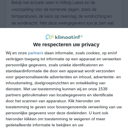
Bekijk het actuele weer in Hilltop Lakes en de
voorspelling voor de komende dagen, zoals de
temperaturen, de kans op neerslag, de windrichting en
de windkracht. Met deze weergegevens kun je zien wat
voor weer je kunt verwachten in Hilltop Lakes. Op basis
van de klimaatstatistieken beschrijven we het weer per
maand in Hilltop Lakes. Dit is geen
We respecteren uw privacy
langetermijnverwachting, maar geeft het gemiddelde
Wij en onze
partners
slaan informatie, zoals cookies, op en/of
weerbeeld voor alle maanden van het jaar. Wil je de
verkrijgen toegang tot informatie op een apparaat en verwerken
uitgebreide weersverwachting voor Hilltop Lakes zien?
persoonlijke gegevens, zoals unieke identificatoren en
Op de pagina met extra weerinformatie tonen we de
standaardinformatie die door een apparaat wordt verzonden
voor gepersonaliseerde advertenties en inhoud, advertentie- en
kans op sneeuw, de gevoelstemperatuur, de
inhoudsmeting, doelgroepinzichten en ontwikkeling van
zichtbaarheid, de UV-kracht, de luchtdruk en meer goede
diensten.
Met uw toestemming kunnen wij en onze 1538
weerinfo.
partners gebruikmaken van locatiegegevens en identificatie
door het scannen van apparatuur. Klik hieronder om
toestemming te geven voor bovengenoemde verwerking van uw
persoonlijke gegevens voor deze doeleinden. U kunt ook
29
N
°C
hieronder klikken om toestemming te weigeren of meer
L
gedetailleerde informatie te bekijken en uw