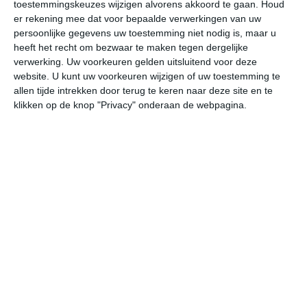
toestemmingskeuzes wijzigen alvorens akkoord te gaan.
Houd
er rekening mee dat voor bepaalde verwerkingen van uw
do
vr
za
zo
ma
persoonlijke gegevens uw toestemming niet nodig is, maar u
heeft het recht om bezwaar te maken tegen dergelijke
verwerking. Uw voorkeuren gelden uitsluitend voor deze
website. U kunt uw voorkeuren wijzigen of uw toestemming te
35°
22°
35°
22°
35°
22°
34°
22°
35°
21°
allen tijde intrekken door terug te keren naar deze site en te
klikken op de knop "Privacy" onderaan de webpagina.
34°C
30°C
27°C
25°C
23°C
26
18:00
21:00
00:00
03:00
06:00
09
18:00
21:00
00:00
03:00
06:00
09
Z 3
ZZO 3
ZZO 3
Z 3
Z 3
ZZ
18:00
21:00
00:00
03:00
06:00
09