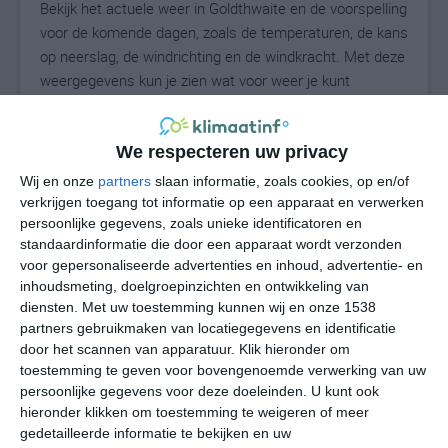
Bekijk het actuele weer in Goldthwaite en de voorspelling
voor de komende dagen, zoals de temperaturen, de kans
op neerslag, de windrichting en de windkracht. Met deze
weergegevens kun je zien wat voor weer je kunt
verwachten in Goldthwaite. Op basis van de
klimaatstatistieken beschrijven we het weer per maand
in Goldthwaite. Dit is geen langetermijnverwachting,
We respecteren uw privacy
maar geeft het gemiddelde weerbeeld voor alle
Wij en onze
partners
slaan informatie, zoals cookies, op en/of
maanden van het jaar. Wil je de uitgebreide
verkrijgen toegang tot informatie op een apparaat en verwerken
weersverwachting voor Goldthwaite zien? Op de pagina
persoonlijke gegevens, zoals unieke identificatoren en
standaardinformatie die door een apparaat wordt verzonden
met extra weerinformatie tonen we de kans op sneeuw,
voor gepersonaliseerde advertenties en inhoud, advertentie- en
de gevoelstemperatuur, de zichtbaarheid, de UV-kracht,
inhoudsmeting, doelgroepinzichten en ontwikkeling van
de luchtdruk en meer goede weerinfo.
diensten.
Met uw toestemming kunnen wij en onze 1538
partners gebruikmaken van locatiegegevens en identificatie
door het scannen van apparatuur. Klik hieronder om
toestemming te geven voor bovengenoemde verwerking van uw
30
N
°C
persoonlijke gegevens voor deze doeleinden. U kunt ook
L
hieronder klikken om toestemming te weigeren of meer
gedetailleerde informatie te bekijken en uw
W