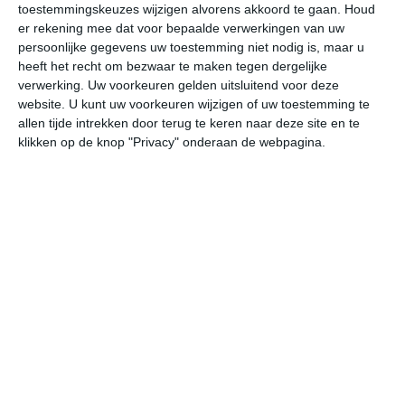
toestemmingskeuzes wijzigen alvorens akkoord te gaan.
Houd
W
er rekening mee dat voor bepaalde verwerkingen van uw
persoonlijke gegevens uw toestemming niet nodig is, maar u
za
zo
ma
di
wo
heeft het recht om bezwaar te maken tegen dergelijke
verwerking. Uw voorkeuren gelden uitsluitend voor deze
website. U kunt uw voorkeuren wijzigen of uw toestemming te
allen tijde intrekken door terug te keren naar deze site en te
35°
23°
35°
23°
35°
23°
36°
23°
37°
23°
klikken op de knop "Privacy" onderaan de webpagina.
25°C
23°C
27°C
31°C
34°C
33
04:00
07:00
10:00
13:00
16:00
19
04:00
07:00
10:00
13:00
16:00
19
OZO 2
O 2
ZO 2
ZO 2
OZO 2
OZ