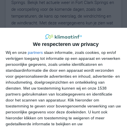
Springs. Bekijk het actuele weer in Fort Clark Springs en
de voorspelling voor de komende dagen, zoals de
temperaturen, de kans op neerslag, de windrichting en
de windkracht. Met deze weergegevens kun je zien wat
voor weer je kunt verwachten in Fort Clark Springs. Op
basis van de klimaatstatistieken beschrijven we het
weer per maand in Fort Clark Springs. Dit is geen
We respecteren uw privacy
langetermijnverwachting, maar geeft het gemiddelde
Wij en onze
partners
slaan informatie, zoals cookies, op en/of
weerbeeld voor alle maanden van het jaar. Wil je de
verkrijgen toegang tot informatie op een apparaat en verwerken
uitgebreide weersverwachting voor Fort Clark Springs
persoonlijke gegevens, zoals unieke identificatoren en
zien? Op de pagina met extra weerinformatie tonen we
standaardinformatie die door een apparaat wordt verzonden
voor gepersonaliseerde advertenties en inhoud, advertentie- en
de kans op sneeuw, de gevoelstemperatuur, de
inhoudsmeting, doelgroepinzichten en ontwikkeling van
zichtbaarheid, de UV-kracht, de luchtdruk en meer goede
diensten.
Met uw toestemming kunnen wij en onze 1538
weerinfo.
partners gebruikmaken van locatiegegevens en identificatie
door het scannen van apparatuur. Klik hieronder om
toestemming te geven voor bovengenoemde verwerking van uw
persoonlijke gegevens voor deze doeleinden. U kunt ook
29
N
°C
hieronder klikken om toestemming te weigeren of meer
L
gedetailleerde informatie te bekijken en uw