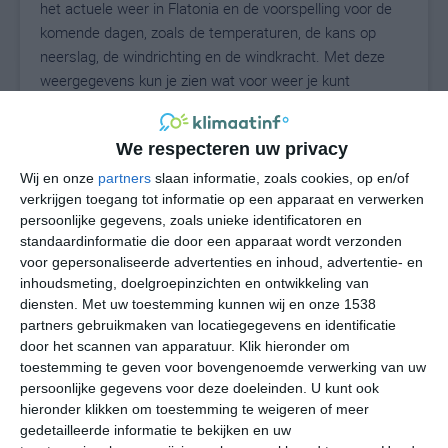
het actuele weer in Flatonia en de voorspelling voor de
komende dagen, zoals de temperaturen, de kans op
neerslag, de windrichting en de windkracht. Met deze
weergegevens kun je zien wat voor weer je kunt
verwachten in Flatonia. Op basis van de
klimaatstatistieken beschrijven we het weer per maand
We respecteren uw privacy
in Flatonia. Dit is geen langetermijnverwachting, maar
geeft het gemiddelde weerbeeld voor alle maanden van
Wij en onze
partners
slaan informatie, zoals cookies, op en/of
het jaar. Wil je de uitgebreide weersverwachting voor
verkrijgen toegang tot informatie op een apparaat en verwerken
persoonlijke gegevens, zoals unieke identificatoren en
Flatonia zien? Op de pagina met extra weerinformatie
standaardinformatie die door een apparaat wordt verzonden
tonen we de kans op sneeuw, de gevoelstemperatuur,
voor gepersonaliseerde advertenties en inhoud, advertentie- en
de zichtbaarheid, de UV-kracht, de luchtdruk en meer
inhoudsmeting, doelgroepinzichten en ontwikkeling van
goede weerinfo.
diensten.
Met uw toestemming kunnen wij en onze 1538
partners gebruikmaken van locatiegegevens en identificatie
door het scannen van apparatuur. Klik hieronder om
toestemming te geven voor bovengenoemde verwerking van uw
29
N
°C
persoonlijke gegevens voor deze doeleinden. U kunt ook
hieronder klikken om toestemming te weigeren of meer
L
gedetailleerde informatie te bekijken en uw
W