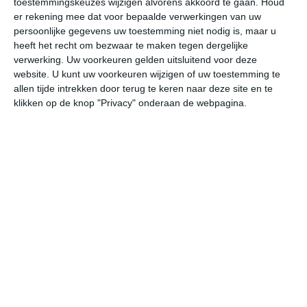
toestemmingskeuzes wijzigen alvorens akkoord te gaan.
Houd
er rekening mee dat voor bepaalde verwerkingen van uw
persoonlijke gegevens uw toestemming niet nodig is, maar u
za
zo
ma
di
wo
heeft het recht om bezwaar te maken tegen dergelijke
verwerking. Uw voorkeuren gelden uitsluitend voor deze
website. U kunt uw voorkeuren wijzigen of uw toestemming te
35°
23°
35°
24°
35°
24°
36°
24°
37°
24°
allen tijde intrekken door terug te keren naar deze site en te
klikken op de knop "Privacy" onderaan de webpagina.
34°C
34°C
31°C
27°C
25°C
24
14:00
17:00
20:00
23:00
02:00
05
14:00
17:00
20:00
23:00
02:00
05
ZO 2
ZO 3
ZO 3
ZZO 3
Z 2
Z
14:00
17:00
20:00
23:00
02:00
05