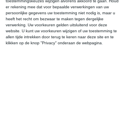
toestemmingskeuzes wijzigen alvorens akkoord te gaan.
Houd
er rekening mee dat voor bepaalde verwerkingen van uw
persoonlijke gegevens uw toestemming niet nodig is, maar u
undefined
ma
di
wo
do
heeft het recht om bezwaar te maken tegen dergelijke
verwerking. Uw voorkeuren gelden uitsluitend voor deze
website. U kunt uw voorkeuren wijzigen of uw toestemming te
35°
24°
35°
24°
36°
24°
37°
24°
37°
24°
allen tijde intrekken door terug te keren naar deze site en te
klikken op de knop "Privacy" onderaan de webpagina.
25°C
24°C
27°C
32°C
34°C
33
03:00
06:00
09:00
12:00
15:00
18
03:00
06:00
09:00
12:00
15:00
18
ZO 1
ONO 0
ZO 0
ZO 2
ZO 3
OZ
03:00
06:00
09:00
12:00
15:00
18