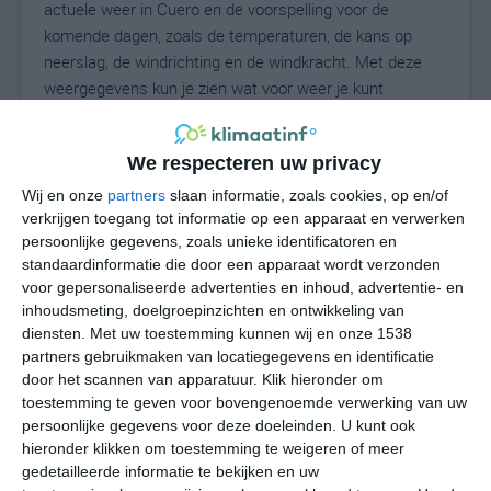
actuele weer in Cuero en de voorspelling voor de
komende dagen, zoals de temperaturen, de kans op
neerslag, de windrichting en de windkracht. Met deze
weergegevens kun je zien wat voor weer je kunt
verwachten in Cuero. Op basis van de
klimaatstatistieken beschrijven we het weer per maand
We respecteren uw privacy
in Cuero. Dit is geen langetermijnverwachting, maar
geeft het gemiddelde weerbeeld voor alle maanden van
Wij en onze
partners
slaan informatie, zoals cookies, op en/of
het jaar. Wil je de uitgebreide weersverwachting voor
verkrijgen toegang tot informatie op een apparaat en verwerken
persoonlijke gegevens, zoals unieke identificatoren en
Cuero zien? Op de pagina met extra weerinformatie
standaardinformatie die door een apparaat wordt verzonden
tonen we de kans op sneeuw, de gevoelstemperatuur,
voor gepersonaliseerde advertenties en inhoud, advertentie- en
de zichtbaarheid, de UV-kracht, de luchtdruk en meer
inhoudsmeting, doelgroepinzichten en ontwikkeling van
goede weerinfo.
diensten.
Met uw toestemming kunnen wij en onze 1538
partners gebruikmaken van locatiegegevens en identificatie
door het scannen van apparatuur. Klik hieronder om
toestemming te geven voor bovengenoemde verwerking van uw
29
N
°C
persoonlijke gegevens voor deze doeleinden. U kunt ook
hieronder klikken om toestemming te weigeren of meer
L
gedetailleerde informatie te bekijken en uw
W