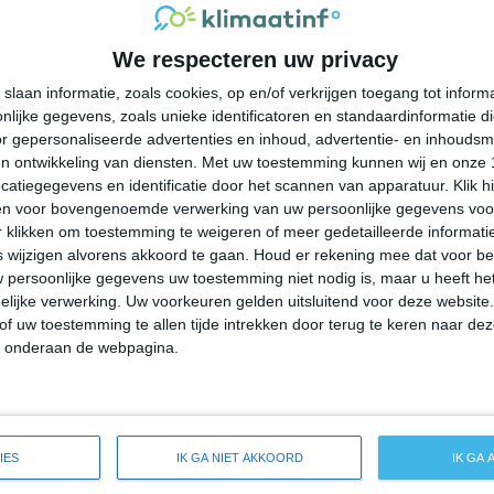
38°
24°
38°
25°
41°
25°
41°
26°
We respecteren uw privacy
37°C
36°C
31°C
28°C
26°C
slaan informatie, zoals cookies, op en/of verkrijgen toegang tot infor
lijke gegevens, zoals unieke identificatoren en standaardinformatie d
15:00
18:00
21:00
00:00
03:00
r gepersonaliseerde advertenties en inhoud, advertentie- en inhoudsm
n ontwikkeling van diensten.
Met uw toestemming kunnen wij en onze 
atiegegevens en identificatie door het scannen van apparatuur. Klik 
en voor bovengenoemde verwerking van uw persoonlijke gegevens voo
15:00
18:00
21:00
00:00
03:00
 klikken om toestemming te weigeren of meer gedetailleerde informatie
wijzigen alvorens akkoord te gaan.
Houd er rekening mee dat voor b
 persoonlijke gegevens uw toestemming niet nodig is, maar u heeft h
ZO 4
OZO 4
ZO 4
ZO 4
ZZO 3
lijke verwerking. Uw voorkeuren gelden uitsluitend voor deze website
of uw toestemming te allen tijde intrekken door terug te keren naar deze
" onderaan de webpagina.
15:00
18:00
21:00
00:00
03:00
reide weersverwachting voor Cactus
IES
IK GA NIET AKKOORD
IK GA