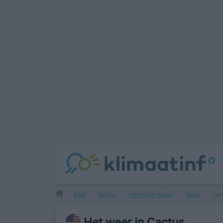
weer
landen
verenigde staten
texas
cac
>
>
>
>
>
Het weer in Cactus