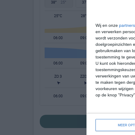
38°
25°
37°
24°
37°
24°
25°C
28°C
34°C
Wij en onze
partners
en verwerken persoon
06:00
09:00
12:00
wordt verzonden voo
doelgroepinzichten e
gebruikmaken van loc
toestemming te gev
06:00
09:00
12:00
U kunt ook hieronder
toestemmingskeuzes 
verwerkingen van uw
ZO 3
ZZO 3
ZZO 3
te maken tegen derge
voorkeuren wijzigen 
op de knop "Privacy
06:00
09:00
12:00
bekijk de uitgeb
MEER OPT