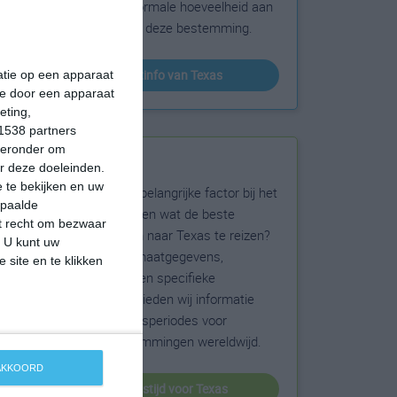
sneeuw en de normale hoeveelheid aan
zonneschijn voor deze bestemming.
klimaatinfo van Texas
matie op een apparaat
ie door een apparaat
eting,
1538 partners
hieronder om
Beste reistijd
r deze doeleinden.
 te bekijken en uw
Het weer is een belangrijke factor bij het
epaalde
reizen. Wil je weten wat de beste
et recht om bezwaar
maanden zijn om naar Texas te reizen?
. U kunt uw
Op basis van klimaatgegevens,
 site en te klikken
weersextremen en specifieke
weerinformatie bieden wij informatie
over de beste reisperiodes voor
duizenden bestemmingen wereldwijd.
 AKKOORD
beste reistijd voor Texas