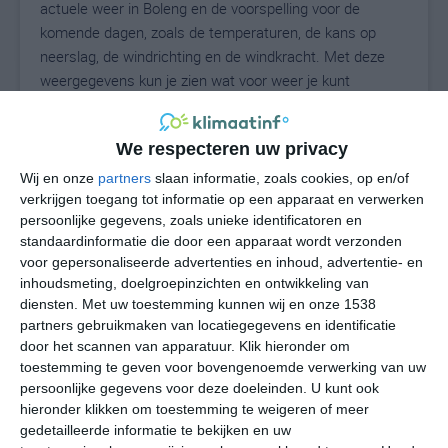
actuele weer in Boleng en de voorspelling voor de
komende dagen, zoals de temperaturen, de kans op
neerslag, de windrichting en de windkracht. Met deze
weergegevens kun je zien wat voor weer je kunt
verwachten in Boleng. Op basis van de
klimaatstatistieken beschrijven we het weer per maand
We respecteren uw privacy
in Boleng. Dit is geen langetermijnverwachting, maar
geeft het gemiddelde weerbeeld voor alle maanden van
Wij en onze
partners
slaan informatie, zoals cookies, op en/of
het jaar. Wil je de uitgebreide weersverwachting voor
verkrijgen toegang tot informatie op een apparaat en verwerken
persoonlijke gegevens, zoals unieke identificatoren en
Boleng zien? Op de pagina met extra weerinformatie
standaardinformatie die door een apparaat wordt verzonden
tonen we de kans op sneeuw, de gevoelstemperatuur,
voor gepersonaliseerde advertenties en inhoud, advertentie- en
de zichtbaarheid, de UV-kracht, de luchtdruk en meer
inhoudsmeting, doelgroepinzichten en ontwikkeling van
goede weerinfo.
diensten.
Met uw toestemming kunnen wij en onze 1538
partners gebruikmaken van locatiegegevens en identificatie
door het scannen van apparatuur. Klik hieronder om
toestemming te geven voor bovengenoemde verwerking van uw
28
N
°C
persoonlijke gegevens voor deze doeleinden. U kunt ook
hieronder klikken om toestemming te weigeren of meer
L
gedetailleerde informatie te bekijken en uw
W