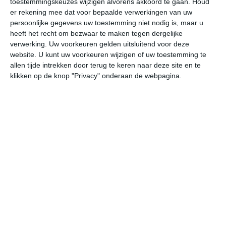
toestemmingskeuzes wijzigen alvorens akkoord te gaan.
Houd
er rekening mee dat voor bepaalde verwerkingen van uw
persoonlijke gegevens uw toestemming niet nodig is, maar u
vr
za
zo
ma
di
heeft het recht om bezwaar te maken tegen dergelijke
verwerking. Uw voorkeuren gelden uitsluitend voor deze
website. U kunt uw voorkeuren wijzigen of uw toestemming te
33°
24°
33°
23°
33°
24°
33°
24°
34°
24°
allen tijde intrekken door terug te keren naar deze site en te
klikken op de knop "Privacy" onderaan de webpagina.
25°C
25°C
26°C
31°C
33°C
32
02:00
05:00
08:00
11:00
14:00
17
02:00
05:00
08:00
11:00
14:00
17
ZZO 1
ZO 0
ZO 0
Z 2
ZO 2
ZZ
02:00
05:00
08:00
11:00
14:00
17