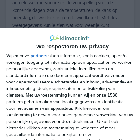
actuele weer in Vonore en de voorspelling voor de
komende dagen, zoals de temperaturen, de kans op
neerslag, de windrichting en de windkracht. Met deze
weergegevens kun je zien wat voor weer je kunt
verwachten in Vonore. Op basis van de
klimaatstatistieken beschrijven we het weer per maand
We respecteren uw privacy
in Vonore. Dit is geen langetermijnverwachting, maar
geeft het gemiddelde weerbeeld voor alle maanden van
Wij en onze
partners
slaan informatie, zoals cookies, op en/of
het jaar. Wil je de uitgebreide weersverwachting voor
verkrijgen toegang tot informatie op een apparaat en verwerken
persoonlijke gegevens, zoals unieke identificatoren en
Vonore zien? Op de pagina met extra weerinformatie
standaardinformatie die door een apparaat wordt verzonden
tonen we de kans op sneeuw, de gevoelstemperatuur,
voor gepersonaliseerde advertenties en inhoud, advertentie- en
de zichtbaarheid, de UV-kracht, de luchtdruk en meer
inhoudsmeting, doelgroepinzichten en ontwikkeling van
goede weerinfo.
diensten.
Met uw toestemming kunnen wij en onze 1538
partners gebruikmaken van locatiegegevens en identificatie
door het scannen van apparatuur. Klik hieronder om
toestemming te geven voor bovengenoemde verwerking van uw
24
N
°C
persoonlijke gegevens voor deze doeleinden. U kunt ook
hieronder klikken om toestemming te weigeren of meer
L
gedetailleerde informatie te bekijken en uw
W