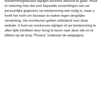
toestemmingskeuzes wijzigen alvorens akkoord te gaan.
Houd
er rekening mee dat voor bepaalde verwerkingen van uw
persoonlijke gegevens uw toestemming niet nodig is, maar u
do
vr
za
zo
ma
heeft het recht om bezwaar te maken tegen dergelijke
verwerking. Uw voorkeuren gelden uitsluitend voor deze
website. U kunt uw voorkeuren wijzigen of uw toestemming te
29°
21°
31°
21°
30°
21°
32°
21°
32°
22°
allen tijde intrekken door terug te keren naar deze site en te
klikken op de knop "Privacy" onderaan de webpagina.
22°C
27°C
28°C
28°C
25°C
23
09:00
12:00
15:00
18:00
21:00
00
09:00
12:00
15:00
18:00
21:00
00
ZW 0
ZW 1
ZZW 1
ZW 1
Z 0
ZW
09:00
12:00
15:00
18:00
21:00
00