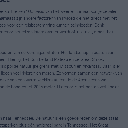
e kunt reizen? Op basis van het weer en klimaat kun je bepalen
arnaast zijn andere factoren van invloed die niet direct met het
odes voor een reisbestemming kunnen beïnvloeden. Denk
ardoor het reizen interessanter wordt of juist niet, omdat het
doosten van de Verenigde Staten. Het landschap in oosten van
n. Hier ligt het Cumberland Plateau en de Great Smoky
issippi de natuurlijke grens met Missouri en Arkansas. Daar is er
Er liggen veel rivieren en meren. Ze vormen samen een netwerk van
prake van een warm zeeklimaat, met in de Appalachen wat
n de hoogtes tot 2025 meter. Hierdoor is het oosten wat koeler
 naar Tennessee. De natuur is een goede reden om deze staat
atsparken plus één nationaal park in Tennessee. Het Great