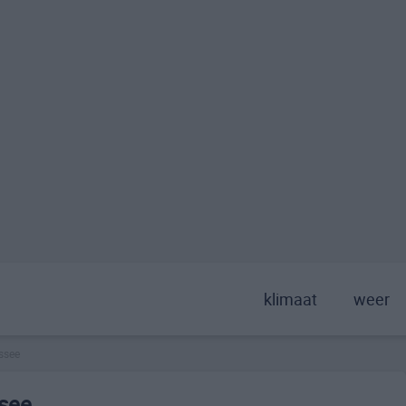
klimaat
weer
ssee
ssee