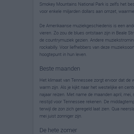
Smokey Mountains National Park is zelfs het bes
voor enkele miljarden dollars aan omzet, waarmee
De Amerikaanse muziekgeschiedenis is een ande
vieren. Zo zou de blues ontstaan zijn in Beale S
de countrymuziek gezien. Andere muziekstromingen
rockabilly. Voor liefhebbers van deze muzieksoo
hoogtepunt in hun leven.
Beste maanden
Het klimaat van Tennessee zorgt ervoor dat de wi
warm zijn. Als je kijkt naar het westelijke en cen
najaar reizen. Met name de maanden april, mei, 
reistijd voor Tennessee rekenen. De middagtemp
terwijl de zon zich geregeld laat zien. Qua neers
mei juist zonniger zijn.
De hete zomer