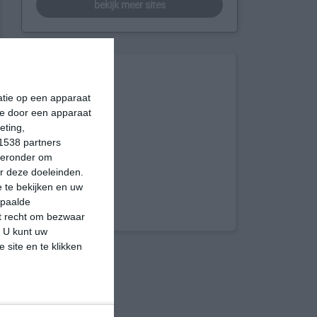
bekijk meer sites
matie op een apparaat
ie door een apparaat
eting,
1538 partners
hieronder om
r deze doeleinden.
 te bekijken en uw
epaalde
et recht om bezwaar
. U kunt uw
 site en te klikken