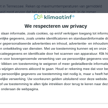
heet in Tennessee. Reken op maximumtemperaturen van gemiddeld
heid zorgt ervoor dat het extra benauwd aanvoelt. In de zomer
zware regenval.
We respecteren uw privacy
slaan informatie, zoals cookies, op en/of verkrijgen toegang tot infor
essee reizen, dan is de zomer wel geschikt. De temperaturen
lijke gegevens, zoals unieke identificatoren en standaardinformatie d
r gepersonaliseerde advertenties en inhoud, advertentie- en inhoudsm
dan in de rest van de staat. In Clingmans Dome, dat gelegen is op
n ontwikkeling van diensten.
Met uw toestemming kunnen wij en onze 
eratuur in juli en augustus 'slechts' 24 graden. Het Great
atiegegevens en identificatie door het scannen van apparatuur. Klik 
t gemiddeld bijna 2000 millimeter neerslag per jaar. In de winter
en voor bovengenoemde verwerking van uw persoonlijke gegevens voo
ijd voor de Great Smoky Mountains is van april tot en met
 klikken om toestemming te weigeren of meer gedetailleerde informatie
wijzigen alvorens akkoord te gaan.
Houd er rekening mee dat voor b
 persoonlijke gegevens uw toestemming niet nodig is, maar u heeft h
lijke verwerking. Uw voorkeuren gelden uitsluitend voor deze website
of uw toestemming te allen tijde intrekken door terug te keren naar deze
stedentrips en
wintersport
actieve vakanties
" onderaan de webpagina.
cultuurreizen
vakanties