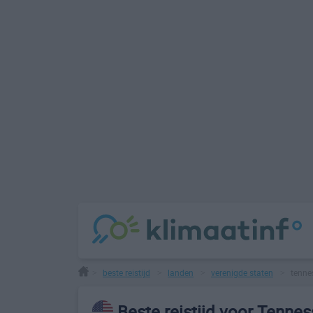
beste reistijd
landen
verenigde staten
tenne
>
>
>
>
Beste reistijd voor Tenne