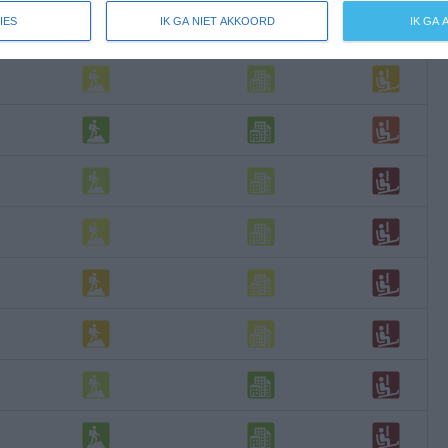
IES
IK GA NIET AKKOORD
IK GA