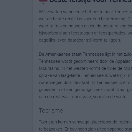
Wil je weten wanneer je het beste naar Tennesse
wat de beste reistijd is voor een bestemming. Da
weer te maken hebben en die de beste reisperi
bijvoorbeeld aan feestdagen of feestperiodes, wa
dagelijks leven daardoor stil komt te liggen.
De Amerikaanse staat Tennessee ligt in het zui
Tennessee wordt gedomineerd door de Appalache
Mountains. In het westen vormt de rivier de Miss
sprake van laagvlakte. Tennessee is waterrijk. 
waterwegen door de staat. In Tennessee is er s
gebieden met een gematigd zeeklimaat. Daar gaa
dan de rest van Tennessee, vooral in de winter.
Toerisme
Toeristen komen vanwege uiteenlopende redenen
te bezoeken. Er bevinden zich uiteenlopende sta