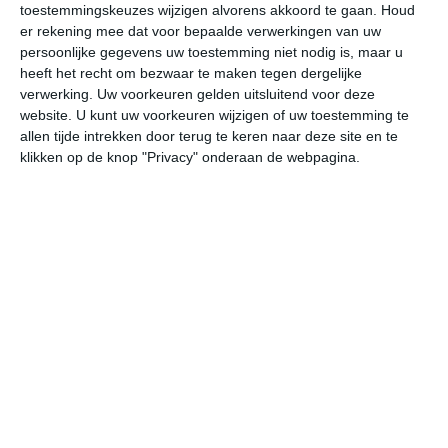
toestemmingskeuzes wijzigen alvorens akkoord te gaan.
Houd
W
er rekening mee dat voor bepaalde verwerkingen van uw
persoonlijke gegevens uw toestemming niet nodig is, maar u
za
zo
ma
di
wo
heeft het recht om bezwaar te maken tegen dergelijke
verwerking. Uw voorkeuren gelden uitsluitend voor deze
website. U kunt uw voorkeuren wijzigen of uw toestemming te
allen tijde intrekken door terug te keren naar deze site en te
29°
21°
30°
19°
31°
20°
31°
20°
30°
20°
klikken op de knop "Privacy" onderaan de webpagina.
21°C
20°C
20°C
22°C
27°C
29
00:00
03:00
06:00
09:00
12:00
15
00:00
03:00
06:00
09:00
12:00
15
ZW 0
ZZW 0
OZO 0
ZZW 1
WZW 2
ZW