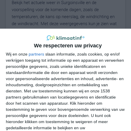
Bekijk het actuele weer in Surgoinsville en de
voorspelling voor de komende dagen, zoals de
temperaturen, de kans op neerslag, de windrichting en
de windkracht. Met deze weergegevens kun je zien wat
voor weer je kunt verwachten in Surgoinsville. Op basis
van de klimaatstatistieken beschrijven we het weer per
maand in Surgoinsville. Dit is geen
We respecteren uw privacy
langetermijnverwachting, maar geeft het gemiddelde
Wij en onze
partners
slaan informatie, zoals cookies, op en/of
weerbeeld voor alle maanden van het jaar. Wil je de
verkrijgen toegang tot informatie op een apparaat en verwerken
uitgebreide weersverwachting voor Surgoinsville zien?
persoonlijke gegevens, zoals unieke identificatoren en
Op de pagina met extra weerinformatie tonen we de
standaardinformatie die door een apparaat wordt verzonden
voor gepersonaliseerde advertenties en inhoud, advertentie- en
kans op sneeuw, de gevoelstemperatuur, de
inhoudsmeting, doelgroepinzichten en ontwikkeling van
zichtbaarheid, de UV-kracht, de luchtdruk en meer goede
diensten.
Met uw toestemming kunnen wij en onze 1538
weerinfo.
partners gebruikmaken van locatiegegevens en identificatie
door het scannen van apparatuur. Klik hieronder om
toestemming te geven voor bovengenoemde verwerking van uw
persoonlijke gegevens voor deze doeleinden. U kunt ook
26
N
°C
hieronder klikken om toestemming te weigeren of meer
L
gedetailleerde informatie te bekijken en uw