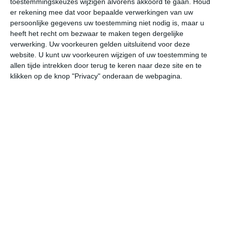
toestemmingskeuzes wijzigen alvorens akkoord te gaan.
Houd
er rekening mee dat voor bepaalde verwerkingen van uw
persoonlijke gegevens uw toestemming niet nodig is, maar u
za
zo
ma
di
wo
heeft het recht om bezwaar te maken tegen dergelijke
verwerking. Uw voorkeuren gelden uitsluitend voor deze
website. U kunt uw voorkeuren wijzigen of uw toestemming te
31°
22°
31°
22°
33°
22°
33°
23°
33°
24°
allen tijde intrekken door terug te keren naar deze site en te
klikken op de knop "Privacy" onderaan de webpagina.
31°C
29°C
27°C
24°C
23°C
23
12:00
15:00
18:00
21:00
00:00
03
12:00
15:00
18:00
21:00
00:00
03
ZW 1
WZW 1
OZO 1
ZO 0
ZO 0
ZZ
12:00
15:00
18:00
21:00
00:00
03