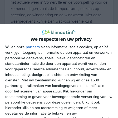
het actuele weer in Somerville en de voorspelling voor de
komende dagen, zoals de temperaturen, de kans op
neerslag, de windrichting en de windkracht. Met deze
weergegevens kun je zien wat voor weer je kunt
verwachten in Somerville. Op basis van de
klimaatstatistieken beschrijven we het weer per maand
We respecteren uw privacy
in Somerville. Dit is geen langetermijnverwachting, maar
geeft het gemiddelde weerbeeld voor alle maanden van
Wij en onze
partners
slaan informatie, zoals cookies, op en/of
het jaar. Wil je de uitgebreide weersverwachting voor
verkrijgen toegang tot informatie op een apparaat en verwerken
persoonlijke gegevens, zoals unieke identificatoren en
Somerville zien? Op de pagina met extra weerinformatie
standaardinformatie die door een apparaat wordt verzonden
tonen we de kans op sneeuw, de gevoelstemperatuur,
voor gepersonaliseerde advertenties en inhoud, advertentie- en
de zichtbaarheid, de UV-kracht, de luchtdruk en meer
inhoudsmeting, doelgroepinzichten en ontwikkeling van
goede weerinfo.
diensten.
Met uw toestemming kunnen wij en onze 1538
partners gebruikmaken van locatiegegevens en identificatie
door het scannen van apparatuur. Klik hieronder om
toestemming te geven voor bovengenoemde verwerking van uw
26
N
°C
persoonlijke gegevens voor deze doeleinden. U kunt ook
hieronder klikken om toestemming te weigeren of meer
L
gedetailleerde informatie te bekijken en uw
W