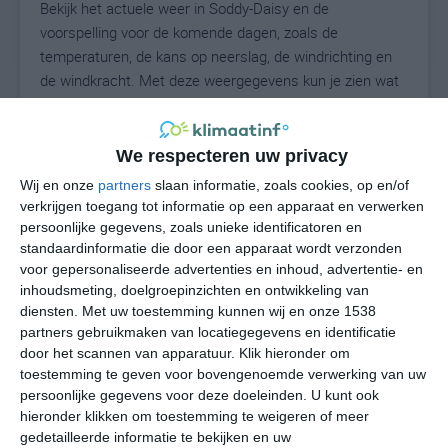
Bekijk het actuele weer in Soddy-Daisy en de
voorspelling voor de komende dagen, zoals de
temperaturen, de kans op neerslag, de windrichting en
de windkracht. Met deze weergegevens kun je zien wat
voor weer je kunt verwachten in Soddy-Daisy. Op basis
van de klimaatstatistieken beschrijven we het weer per
maand in Soddy-Daisy. Dit is geen
We respecteren uw privacy
langetermijnverwachting, maar geeft het gemiddelde
Wij en onze
partners
slaan informatie, zoals cookies, op en/of
weerbeeld voor alle maanden van het jaar. Wil je de
verkrijgen toegang tot informatie op een apparaat en verwerken
uitgebreide weersverwachting voor Soddy-Daisy zien?
persoonlijke gegevens, zoals unieke identificatoren en
Op de pagina met extra weerinformatie tonen we de
standaardinformatie die door een apparaat wordt verzonden
voor gepersonaliseerde advertenties en inhoud, advertentie- en
kans op sneeuw, de gevoelstemperatuur, de
inhoudsmeting, doelgroepinzichten en ontwikkeling van
zichtbaarheid, de UV-kracht, de luchtdruk en meer goede
diensten.
Met uw toestemming kunnen wij en onze 1538
weerinfo.
partners gebruikmaken van locatiegegevens en identificatie
door het scannen van apparatuur. Klik hieronder om
toestemming te geven voor bovengenoemde verwerking van uw
persoonlijke gegevens voor deze doeleinden. U kunt ook
26
N
°C
hieronder klikken om toestemming te weigeren of meer
L
gedetailleerde informatie te bekijken en uw