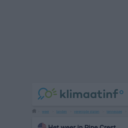
weer
landen
verenigde staten
tennessee
>
>
>
>
Het weer in Pine Crest