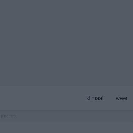
klimaat
weer
pine crest
>