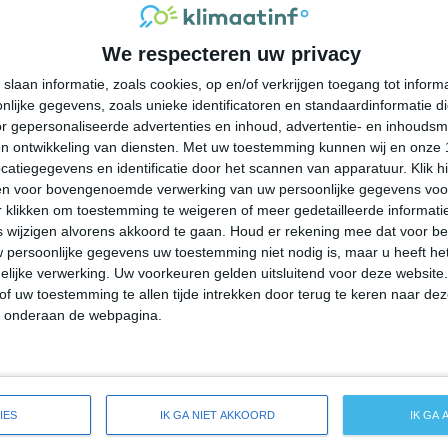
30°
20°
30°
21°
31°
21°
28°
18°
We respecteren uw privacy
27°C
23°C
22°C
21°C
21°C
slaan informatie, zoals cookies, op en/of verkrijgen toegang tot infor
lijke gegevens, zoals unieke identificatoren en standaardinformatie d
19:00
22:00
01:00
04:00
07:00
r gepersonaliseerde advertenties en inhoud, advertentie- en inhoudsm
n ontwikkeling van diensten.
Met uw toestemming kunnen wij en onze 
atiegegevens en identificatie door het scannen van apparatuur. Klik 
en voor bovengenoemde verwerking van uw persoonlijke gegevens voo
19:00
22:00
01:00
04:00
07:00
 klikken om toestemming te weigeren of meer gedetailleerde informatie
wijzigen alvorens akkoord te gaan.
Houd er rekening mee dat voor b
 persoonlijke gegevens uw toestemming niet nodig is, maar u heeft h
ZZW 1
Z 1
Z 1
Z 1
Z 1
lijke verwerking. Uw voorkeuren gelden uitsluitend voor deze website
of uw toestemming te allen tijde intrekken door terug te keren naar deze
" onderaan de webpagina.
19:00
22:00
01:00
04:00
07:00
ide weersverwachting voor Pine Crest
IES
IK GA NIET AKKOORD
IK GA