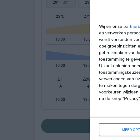
29°
20°
29°
20°
30°
21°
23°C
27°C
28°C
Wij en onze
partners
en verwerken persoon
10:00
13:00
16:00
wordt verzonden voo
doelgroepinzichten e
gebruikmaken van loc
toestemming te gev
10:00
13:00
16:00
U kunt ook hieronder
toestemmingskeuzes 
verwerkingen van uw
Z 1
ZZW 2
ZZW 2
te maken tegen derge
voorkeuren wijzigen 
op de knop "Privacy
10:00
13:00
16:00
bekijk de uitgebre
MEER OPT