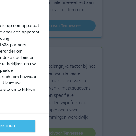
sneeuw en de normale hoeveelheid aan
zonneschijn voor deze bestemming.
klimaatinfo van Tennessee
matie op een apparaat
ie door een apparaat
eting,
1538 partners
hieronder om
Beste reistijd
r deze doeleinden.
 te bekijken en uw
Het weer is een belangrijke factor bij het
epaalde
reizen. Wil je weten wat de beste
et recht om bezwaar
maanden zijn om naar Tennessee te
. U kunt uw
reizen? Op basis van klimaatgegevens,
 site en te klikken
weersextremen en specifieke
weerinformatie bieden wij informatie
over de beste reisperiodes voor
duizenden bestemmingen wereldwijd.
 AKKOORD
beste reistijd voor Tennessee