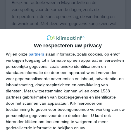
Bekijk het actuele weer in Maynardville en de
voorspelling voor de komende dagen, zoals de
temperaturen, de kans op neerslag, de windrichting en
de windkracht. Met deze weergegevens kun je zien wat
voor weer je kunt verwachten in Maynardville. Op basis
van de klimaatstatistieken beschrijven we het weer per
maand in Maynardville. Dit is geen
We respecteren uw privacy
langetermijnverwachting, maar geeft het gemiddelde
Wij en onze
partners
slaan informatie, zoals cookies, op en/of
weerbeeld voor alle maanden van het jaar. Wil je de
verkrijgen toegang tot informatie op een apparaat en verwerken
uitgebreide weersverwachting voor Maynardville zien?
persoonlijke gegevens, zoals unieke identificatoren en
Op de pagina met extra weerinformatie tonen we de
standaardinformatie die door een apparaat wordt verzonden
voor gepersonaliseerde advertenties en inhoud, advertentie- en
kans op sneeuw, de gevoelstemperatuur, de
inhoudsmeting, doelgroepinzichten en ontwikkeling van
zichtbaarheid, de UV-kracht, de luchtdruk en meer goede
diensten.
Met uw toestemming kunnen wij en onze 1538
weerinfo.
partners gebruikmaken van locatiegegevens en identificatie
door het scannen van apparatuur. Klik hieronder om
toestemming te geven voor bovengenoemde verwerking van uw
persoonlijke gegevens voor deze doeleinden. U kunt ook
25
N
°C
hieronder klikken om toestemming te weigeren of meer
L
gedetailleerde informatie te bekijken en uw