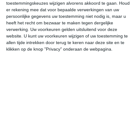
toestemmingskeuzes wijzigen alvorens akkoord te gaan.
Houd
W
er rekening mee dat voor bepaalde verwerkingen van uw
persoonlijke gegevens uw toestemming niet nodig is, maar u
ma
di
wo
do
vr
heeft het recht om bezwaar te maken tegen dergelijke
verwerking. Uw voorkeuren gelden uitsluitend voor deze
website. U kunt uw voorkeuren wijzigen of uw toestemming te
allen tijde intrekken door terug te keren naar deze site en te
30°
20°
31°
21°
31°
21°
31°
21°
31°
22°
klikken op de knop "Privacy" onderaan de webpagina.
30°C
28°C
24°C
23°C
22°C
21
16:00
19:00
22:00
01:00
04:00
07
16:00
19:00
22:00
01:00
04:00
07
WZW 2
ZW 2
ZW 1
Z 1
ZW 1
ZZ