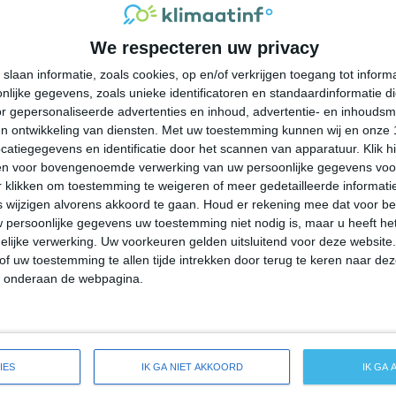
32°
22°
30°
22°
32°
22°
27°
21°
We respecteren uw privacy
30°C
30°C
26°C
24°C
22°C
slaan informatie, zoals cookies, op en/of verkrijgen toegang tot infor
lijke gegevens, zoals unieke identificatoren en standaardinformatie d
14:00
17:00
20:00
23:00
02:00
r gepersonaliseerde advertenties en inhoud, advertentie- en inhoudsm
n ontwikkeling van diensten.
Met uw toestemming kunnen wij en onze 
atiegegevens en identificatie door het scannen van apparatuur. Klik 
en voor bovengenoemde verwerking van uw persoonlijke gegevens voo
14:00
17:00
20:00
23:00
02:00
 klikken om toestemming te weigeren of meer gedetailleerde informatie
wijzigen alvorens akkoord te gaan.
Houd er rekening mee dat voor b
 persoonlijke gegevens uw toestemming niet nodig is, maar u heeft h
W 2
WZW 1
ZZW 1
Z 0
ZZW 0
lijke verwerking. Uw voorkeuren gelden uitsluitend voor deze website
of uw toestemming te allen tijde intrekken door terug te keren naar deze
" onderaan de webpagina.
14:00
17:00
20:00
23:00
02:00
ide weersverwachting voor Lenoir City
IES
IK GA NIET AKKOORD
IK GA