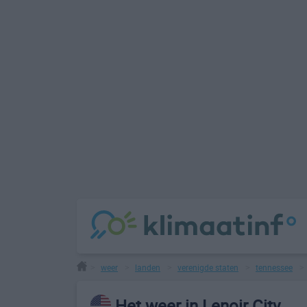
weer
landen
verenigde staten
tennessee
>
>
>
>
Het weer in Lenoir City