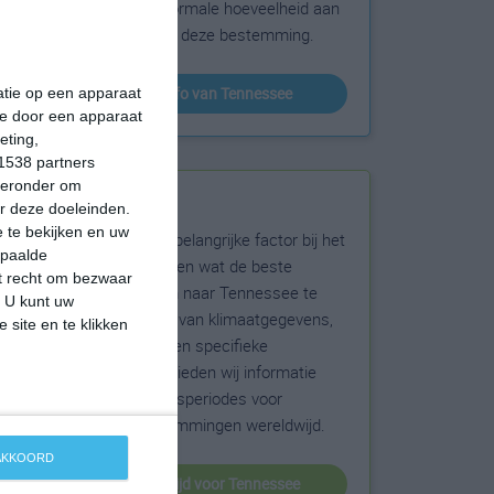
sneeuw en de normale hoeveelheid aan
zonneschijn voor deze bestemming.
klimaatinfo van Tennessee
matie op een apparaat
ie door een apparaat
eting,
1538 partners
hieronder om
Beste reistijd
r deze doeleinden.
 te bekijken en uw
Het weer is een belangrijke factor bij het
epaalde
reizen. Wil je weten wat de beste
et recht om bezwaar
maanden zijn om naar Tennessee te
. U kunt uw
reizen? Op basis van klimaatgegevens,
 site en te klikken
weersextremen en specifieke
weerinformatie bieden wij informatie
over de beste reisperiodes voor
duizenden bestemmingen wereldwijd.
 AKKOORD
beste reistijd voor Tennessee