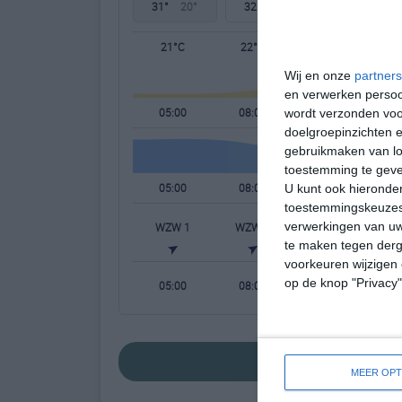
31°
20°
32°
21°
32°
22°
21°C
22°C
27°C
Wij en onze
partners
en verwerken persoon
05:00
08:00
11:00
wordt verzonden voo
doelgroepinzichten e
gebruikmaken van loc
toestemming te gev
05:00
08:00
11:00
U kunt ook hieronder
toestemmingskeuzes 
verwerkingen van uw
WZW 1
WZW 1
ZW 2
te maken tegen derge
voorkeuren wijzigen 
op de knop "Privacy
05:00
08:00
11:00
bekijk de uitgebre
MEER OPT