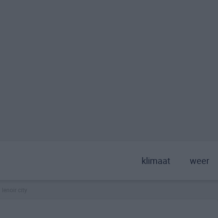
klimaat
weer
lenoir city
>